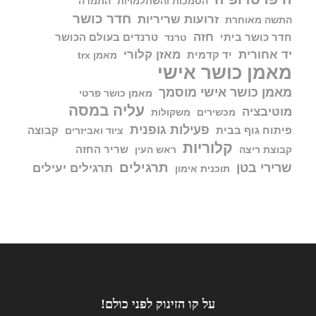
הסמכות והשתלמויות
התמדה
חדר כושר
זרועות שריריות
התשה מאוחרת
חזה
חדר כושר ביתי
טרנדים בעולם הכושר
טרנד
יד אחורית
מאזן קלורי
יד קדמית
מאמן trx
מאמן כושר אישי
מאמן כושר אישי מוסמך
מאמן כושר פרטי
עליה במסה
מוטיבציה
מכשירים
משקולות
פעילות גופנית
פיתוח גוף בבית
קבוצה
ציוד ואביזרים
קלוריות
שריר החזה
קבוצת ריצה
ראש העין
תרגילים
שרירי בטן
תרגילים יעילים
תוכנית אימון
על קו הזינוק לפני כולם!