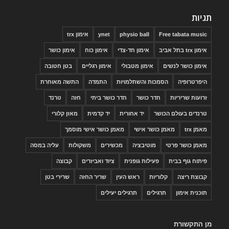
תגיות
Free tabata music
physio ball
ynet
אימון trx
אימון trx בתל אביב
אימון חד-צדי
אימון כוח
אימון כושר
אימון כושר לנשים
אימון מטבולי
אימון רגליים
בטן חטובה
היפרטרופיה
הסמכות והשתלמויות
התמדה
התשה מאוחרת
זרועות שריריות
חדר כושר
חדר כושר ביתי
חזה
טרנד
טרנדים בעולם הכושר
יד אחורית
יד קדמית
מאזן קלורי
מאמן trx
מאמן כושר אישי
מאמן כושר אישי מוסמך
מאמן כושר פרטי
מוטיבציה
מכשירים
משקולות
עליה במסה
פיתוח גוף בבית
פעילות גופנית
ציוד ואביזרים
קבוצה
קבוצת ריצה
קלוריות
ראש העין
שריר החזה
שרירי בטן
תוכנית אימון
תרגילים
תרגילים יעילים
מן התקשורת