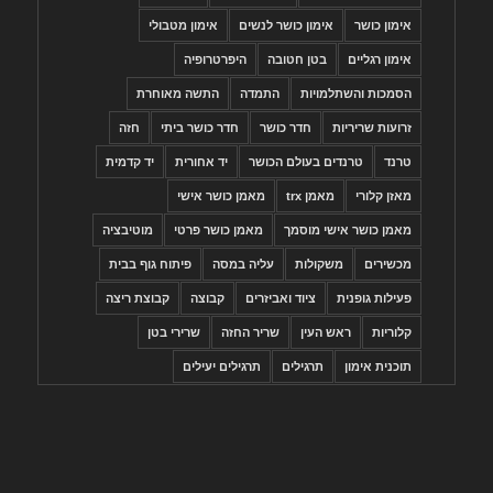
אימון כושר
אימון כושר לנשים
אימון מטבולי
אימון רגליים
בטן חטובה
היפרטרופיה
הסמכות והשתלמויות
התמדה
התשה מאוחרת
זרועות שריריות
חדר כושר
חדר כושר ביתי
חזה
טרנד
טרנדים בעולם הכושר
יד אחורית
יד קדמית
מאזן קלורי
מאמן trx
מאמן כושר אישי
מאמן כושר אישי מוסמך
מאמן כושר פרטי
מוטיבציה
מכשירים
משקולות
עליה במסה
פיתוח גוף בבית
פעילות גופנית
ציוד ואביזרים
קבוצה
קבוצת ריצה
קלוריות
ראש העין
שריר החזה
שרירי בטן
תוכנית אימון
תרגילים
תרגילים יעילים