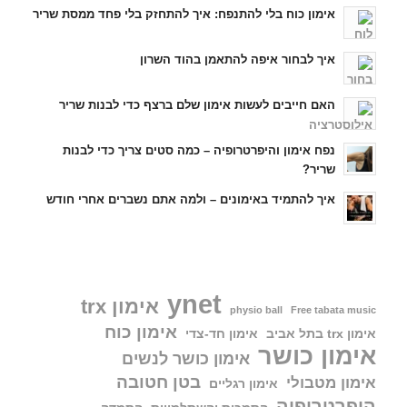
אימון כוח בלי להתנפח: איך להתחזק בלי פחד ממסת שריר
איך לבחור איפה להתאמן בהוד השרון
האם חייבים לעשות אימון שלם ברצף כדי לבנות שריר
נפח אימון והיפרטרופיה – כמה סטים צריך כדי לבנות
שריר?
איך להתמיד באימונים – ולמה אתם נשברים אחרי חודש
ynet
אימון trx
physio ball
Free tabata music
אימון כוח
אימון trx בתל אביב
אימון חד-צדי
אימון כושר
אימון כושר לנשים
בטן חטובה
אימון מטבולי
אימון רגליים
היפרטרופיה