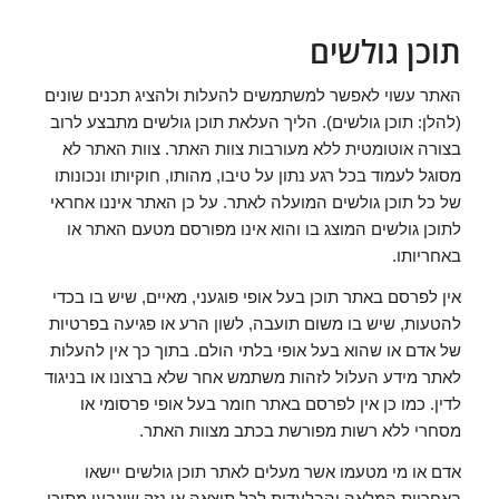
תוכן גולשים
האתר עשוי לאפשר למשתמשים להעלות ולהציג תכנים שונים
(להלן: תוכן גולשים). הליך העלאת תוכן גולשים מתבצע לרוב
בצורה אוטומטית ללא מעורבות צוות האתר. צוות האתר לא
מסוגל לעמוד בכל רגע נתון על טיבו, מהותו, חוקיותו ונכונותו
של כל תוכן גולשים המועלה לאתר. על כן האתר איננו אחראי
לתוכן גולשים המוצג בו והוא אינו מפורסם מטעם האתר או
באחריותו.
אין לפרסם באתר תוכן בעל אופי פוגעני, מאיים, שיש בו בכדי
להטעות, שיש בו משום תועבה, לשון הרע או פגיעה בפרטיות
של אדם או שהוא בעל אופי בלתי הולם. בתוך כך אין להעלות
לאתר מידע העלול לזהות משתמש אחר שלא ברצונו או בניגוד
לדין. כמו כן אין לפרסם באתר חומר בעל אופי פרסומי או
מסחרי ללא רשות מפורשת בכתב מצוות האתר.
אדם או מי מטעמו אשר מעלים לאתר תוכן גולשים יישאו
באחריות המלאה והבלעדית לכל תוצאה או נזק שינבעו מתוכן