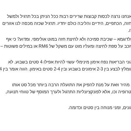
חנו נרצה לכסות קבוצות שרירים רבות ככל הניתן בכל תרגיל ולמשל
ה, הכתפיים, הידיים והליבה כולם יחדיו. תרגיל שכזה מכסה לנו אזורים
.
לדוגמא – שכיבת סמיכה ולא לחיצת חזה במוט אולימפי. ומדוע? כי אף
אחד לא רוצה להיתפס בזמן אזעקות ויירוטים כאשר הוא שוכב על ספת לחיצה ומעליו מוט עם משקל של RM6 או במילים פשוטות –
לא לחשוש להיצמד למינימום האפשרי. על פי המלצות ארגוני הבריאות נפח אימון מינימלי עשוי להיות אפילו 4 סטים בשבוע. לא
מבינים מאיפה הקרצתי את הנתון הזה? חשבו בעצמכם: מומלץ לבצע בין 2-3 אימונים בשבוע ובין 2-4
א מהיר וזאת על מנת להפיק את התועלת הרבה ביותר מכל סט אותו
רופיה וכו, אלא לפונקציונליות התרגול ולערך המוסף של טווחי תנועה,
נים, זמני מנוחה בין סטים וכדומה.