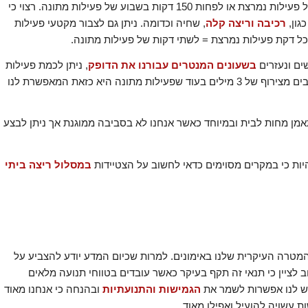
הן לבצע לפחות 75 דקות בשבוע של פעילות נמרצת או לפחות 150 דקות בשבוע של פעילות מתונה. רצוי כי
גון,
רכיבה וריצה קלה
, שחיה וכדומה. ניתן גם לצבור מקטעי פעילות
ים ונעזרים
בשעונים המנטרים עבורנו את הדופק
, ניתן לכמת פעילות
נמרצת בכזאת המאפשרת לנו להשלים משפטים קצרים המורכבים מצירוף של 3 מילים בעוד שפעילות מתונה היא כזאת המאפשרת לנו
ן מחות לבית ובמיוחד כאשר אנחנו לא בסביבה ממוגנת אך ניתן לבצע
היות כי במקרים מסוימים כדאי לחשוב על הצטיידות
במסלול ריצה ביתי
המטרה העיקרית שלנו באימונים. למרות שכיום המדע יודע להצביע על
 לציין כי תנאי זה תקף בעיקר כאשר עובדים בטווחי תנועה מלאים
 יש לנו אפשרות לשמר את
הגמישות והתנועתיות
ובהנחה כי אנחנו מאוד
ת עשויה להועיל ואפילו מאוד.