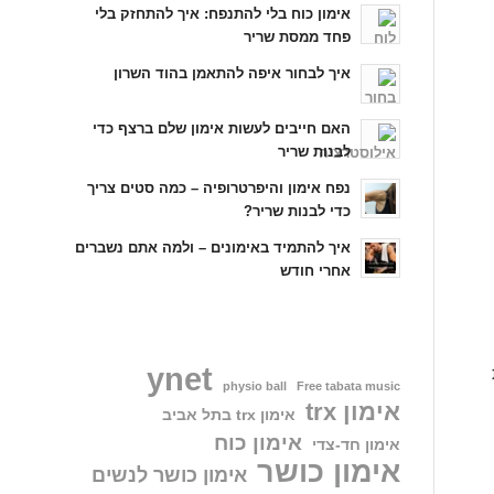
אימון כוח בלי להתנפח: איך להתחזק בלי
פחד ממסת שריר
איך לבחור איפה להתאמן בהוד השרון
האם חייבים לעשות אימון שלם ברצף כדי
לבנות שריר
נפח אימון והיפרטרופיה – כמה סטים צריך
כדי לבנות שריר?
איך להתמיד באימונים – ולמה אתם נשברים
אחרי חודש
ynet
physio ball
Free tabata music
אימון trx
אימון trx בתל אביב
אימון כוח
אימון חד-צדי
אימון כושר
אימון כושר לנשים