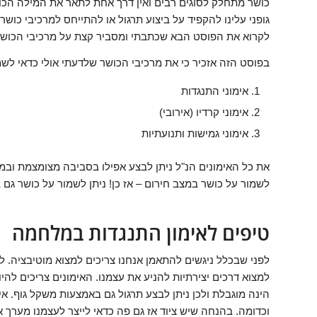
כושר מתחלק לסוגים רבים ואין דרך אחת לתאר את המילה הכו
גופני עלינו להקפיד על ביצוע תרגול או להתייחס למרכיבי כושר
לקרוא את הפוסט הבא שכתבתי ומסביר קצת על מרכיבי הכושר
בפוסט הזה אזכיר כי את מרכיבי הכושר שלדעתי אולי כדאי לש
אימוני התנגדות
אימוני קרדיו (אירובי)
אימוני גמישות ותנועתיות
את כל האימונים הנ"ל ניתן לבצע אפילו בסביבה מצומצמת וב
לשמור על כושר במצב חירום – אז כן! ניתן לשמור על כושר גם
טיפים לאימון התנגדות במלחמה
לפני שבכלל ניגשים להתאמן אנחנו צריכים למצוא מוטיבציה. 
למצוא דרכים יצירתיות להניע את עצמנו. האימונים צריכים להי
הינה מוגבלת ולכן ניתן לבצע תרגול גם באמצעות משקל גוף. א
וכדומה. בהנחה שיש ציוד אז גם פה כדאי לייצר לעצמנו מערך א