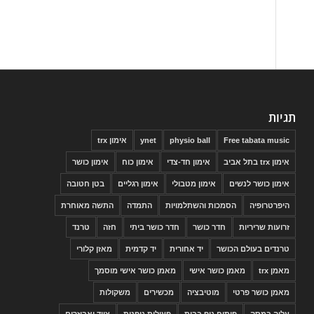
תגיות
Free tabata music
physio ball
ynet
אימון trx
אימון trx בתל אביב
אימון חד-צדי
אימון כוח
אימון כושר
אימון כושר לנשים
אימון מטבולי
אימון רגליים
בטן חטובה
היפרטרופיה
הסמכות והשתלמויות
התמדה
התשה מאוחרת
זרועות שריריות
חדר כושר
חדר כושר ביתי
חזה
טרנד
טרנדים בעולם הכושר
יד אחורית
יד קדמית
מאזן קלורי
מאמן trx
מאמן כושר אישי
מאמן כושר אישי מוסמך
מאמן כושר פרטי
מוטיבציה
מכשירים
משקולות