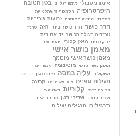
בטן חטובה
אימון מטבולי
אימון רגליים
היפרטרופיה
הסמכות והשתלמויות
זרועות שריריות
התמדה
התשה מאוחרת
חדר כושר
חזה
חדר כושר ביתי
טרנד
יד אחורית
טרנדים בעולם הכושר
מאזן קלורי
יד קדמית
מאמן trx
מאמן כושר אישי
מאמן כושר אישי מוסמך
מוטיבציה
מאמן כושר פרטי
מכשירים
עליה במסה
פיתוח גוף בבית
משקולות
פעילות גופנית
קבוצה
ציוד ואביזרים
קלוריות
קבוצת ריצה
ראש העין
שרירי בטן
שריר החזה
תוכנית אימון
תרגילים
תרגילים יעילים