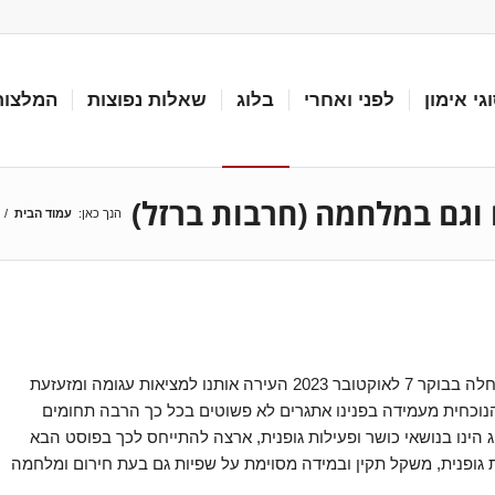
גי אימון
לפני ואחרי
בלוג
שאלות נפוצות
המלצות
 וגם במלחמה (חרבות ברזל)
הנך כאן:
עמוד הבית
/
מלחמת חרבות ברזל המתחוללת כרגע במדינת ישראל ואשר החלה בבוקר 7 לאוקטובר 2023 העירה אותנו למציאות עגומה ומזעזעת
הנוכחית מעמידה בפנינו אתגרים לא פשוטים בכל כך הרבה תחומים
 הינו בנושאי כושר ופעילות גופנית, ארצה להתייחס לכך בפוסט הבא
ת גופנית, משקל תקין ובמידה מסוימת על שפיות גם בעת חירום ומלחמה