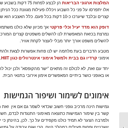
המלצות ארגוני הבריאות
אלו יתפרסו על פני כל השבוע ויכללו פעילות מגוונת ככל הניתן כ
קצרים ובלבד שיערכו כ-10 דקות בכל פעם. כלל האצבע הוא שכל דקת פעילות נמרצת = לשתי דקות של פעילות מתונה.
דופק הוא מדד יעיל וכלי פרקטי
אך מכיוון שלא כולנו משתמש
להשלים משפט אורך יותר מבלי לעצור לקחת אוויר.
מטבע הדברים בעת מלחמה יש לנו פחות אפשרות לצאת ולהתאמ
אימוני
קרדיו גם בבית ולמשל אימוני אינטרוולים כגון HIIT
.
יחד עם זאת, לא לכולם זה מתאים "ישר מהקופסא" ולכן יכול ל
או באופני כושר ביתיים המאפשרים אימון אירובי בתנאי הבית.
אימונים לשימור ושיפור הגמישות
גמישות הינה מרכיב גופני חשוב שכדאי לשמר גם אם אין זאת 
קשר בין שימור הגמישות כתוצאה מאימוני התנגדות לבדם, חשוב
עליה במסת שריר –
ולמרבה הצער לא תמיד כולנו מקפידים על כך. לכן, בהינתן כי
חזרה חלקית במצב
יושבניים ופחות פעילים במהלך היום, הרי שגם עבודה על גמישו