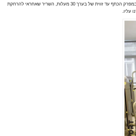
קרוס – כן אפקטיבי. מה שלא הרבה יודעים או מפספסים זה שבמפרק הכתף עד זווית של בערך 30 מעלות, השריר שאחראי להרחקת