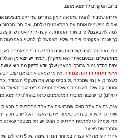
ברוב המקרים להימנע מהם.
אז זהו שסביר להניח שתראה המון בחורים שריריים מבצעים א
למה לא בעצם? כי בשורה התחתונה קשה לי להאמין שדווקא בי
כך שונה, אפקטיבי וייחודי שלא יתאפשר לך להשיג באמצעות ח
גילוי נאות והבהרה קצרה וחשובה בכדי שחברי המאמנים לא י
מהתרגילים הבאים איתך הוא מזיק לך. תמיד יש יוצא מן הכלל
יהיה בסדר גמור עבורך והמאמן שלך יודע בדיוק מה הוא עושה 
אישי ותחת הדרכה צמודה
, אין מי שמאט אותם אם קצב הביצ
כשצריך, אין מי שמבקר על בסיס קבוע את משקלי העבודה, כמות
והטכניקה שלנו לא תמיד מושלמת וחפה מצ'יטינג ("רמאות" המ
גדולים) כך שעבור מרבית המתאמנים כדאי בהחלט להימנע מה
אגב, גם אם אתה מאלו שמבצעים את אחד מהתרגילים הבאים ו
שווה לך לשקול בשנית. כאמור, ייתכן שאצלך הכל זורם חלק וימ
מדי ולמה? כי למרבית התרגילים האלו יש נזק מצטבר שאיננו מ
ומתרחשת פציעה.
אחרי הקדמה לא קצרה במיוחד הנה רשימה של 5 תרגילים שלדעתי כדאי לוותר עליהם או לבצע אותם באופן שונה במקצת. בואו נתחיל.