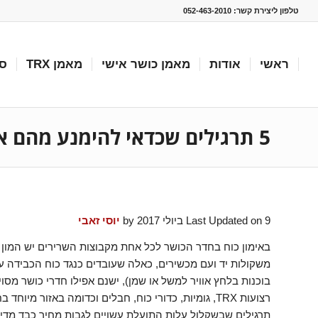
טלפון ליצירת קשר:
052-463-2010
ראשי
אודות
מאמן כושר אישי
מאמן TRX
סו
5 תרגילים שכדאי להימנע מהם או לבצע אותם באופן מעט שונה
Last Updated on 9 ביולי 2017 by
יוסי זאבי
באימון כוח בחדר הכושר לכל אחת מקבוצות השרירים יש המון 
משקולות יד ועם מכשירים, כאלה שעובדים כנגד כוח הכבידה 
בוכנות בלחץ אוויר למשל או שמן), ישנם אפילו חדרי כושר מסו
רצועות TRX, גומיות, כדורי כוח, חבלים וכדומה באזור 
תרגילים שבשקלול עלות התועלת עשויים לגבות מחיר כבד מדי, כ