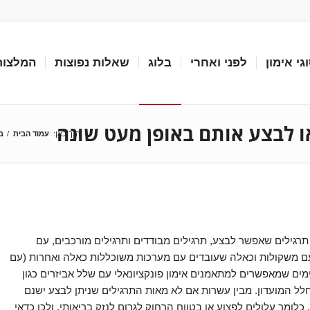
גי אימון
לפני ואחרי
בלוג
שאלות נפוצות
המלצות
הנך כאן:
עמוד הבית
/
ב
תרגילים שאפשר לבצע, תרגילים מבודדים ותרגילים מורכבים, עם
עם משקולות וכאלה שעובדים עם מערכות משוכללות כאלה ואחרות (עם
ימים שמאפשרים למתאמנים אימון פונקציונאלי עם שלל אביזרים כגון
מיוחד בחלל המועדון. מבין עשרות אם לא מאות התרגילים שניתן לבצע ישנם
לומר עלולים לפצוע או בטווח הרחוק לגרום לנזק בריאותי, ולכן כדאי