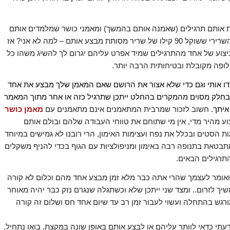
ת אותם תרגילים (שאמנה אותם בהמשך) ומאמני כושר שמלמדים אותם
ואפילו מיישמים אותם עם המתאמנים שלהם, ואם הרי הבחור השרירי ששוקל 90 קילו של שריר מסותת מבצע אותם – למה לא אני? אז
צוע של אחד מהתרגילים שמיד אפרט עליהם יגרום לך להשיג משהו כל
לופה מקובלת ובטיחותית הרבה יותר.
נדו אותי וגם כדי שלא אצור את הרושם שאם המאמן שלך מבצע את אחד
 ובחלק מסוים מהמקרים בהחלט ייתכן שתרגיל כזה או אחר מתוך המאמר
איתך.
חשוב לזכור שמרבית המתאמנים אינם מתאמנים עם
מאמן כושר
וע מהיר מדי, אין מי שתוחם את טווחי העבודה שלהם ובולם אותם
 הסטים ובכלל את נפח ועצימות האימון, הרי רובנו לא גמישים במיוחד
תבטאת בתנופה רבה באימון ומניפולציות עם הגוף בכדי להניף משקלים
תרגילים הבאים.
אומר לעצמך שהרי אתה כבר מלא זמן מבצע אחד מהם וכלום לא קורה
שיך לזרום.. ומצד שני ייתכן שלא וכשתגלה שנגרם נזק כבר יהיה מאוחר
ורגש בהתחלה ועשוי לעבור זמן רב עד שיום אחד חס ושלום זה קורה