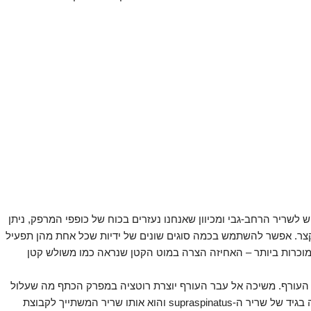
לשריר הרחב-גבי ומכיוון שאנחנו נעזרים בכוח של כופפי המרפק, ניתן
קצר. אפשר להשתמש בכמה סוגים שונים של ידיות שכל אחת מהן תפעיל
מוכרות ביותר – האחיזה הצרה במוט הקטן שנראה כמו משולש קטן
עורף. משיכה אל עבר העורף יוצרת רוטציה במפרק הכתף מה שעלול
לגרום פציעה מסוג impingement שהמשמעות שלה היא צביטה בגיד של שריר ה-supraspinatus והוא אותו שריר המשתייך לקבוצת