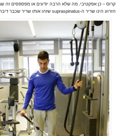
הזרוע הינו שריר ה-supraspinatus שזהו אותו שריר שכבר דיברנו עליו.