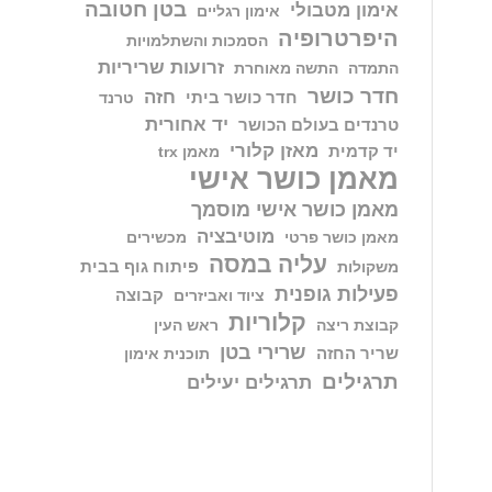
בטן חטובה
אימון מטבולי
אימון רגליים
היפרטרופיה
הסמכות והשתלמויות
זרועות שריריות
התמדה
התשה מאוחרת
חדר כושר
חזה
חדר כושר ביתי
טרנד
יד אחורית
טרנדים בעולם הכושר
מאזן קלורי
יד קדמית
מאמן trx
מאמן כושר אישי
מאמן כושר אישי מוסמך
מוטיבציה
מאמן כושר פרטי
מכשירים
עליה במסה
פיתוח גוף בבית
משקולות
פעילות גופנית
קבוצה
ציוד ואביזרים
קלוריות
קבוצת ריצה
ראש העין
שרירי בטן
שריר החזה
תוכנית אימון
תרגילים
תרגילים יעילים