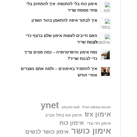
אימון כוח בלי להתנפח: איך להתחזק בלי
פחד ממסת שריר
איך לבחור איפה להתאמן בהוד השרון
האם חייבים לעשות אימון שלם ברצף כדי
לבנות שריר
נפח אימון והיפרטרופיה – כמה סטים צריך
כדי לבנות שריר?
איך להתמיד באימונים – ולמה אתם נשברים
אחרי חודש
ynet
physio ball
Free tabata music
אימון trx
אימון trx בתל אביב
אימון כוח
אימון חד-צדי
אימון כושר
אימון כושר לנשים