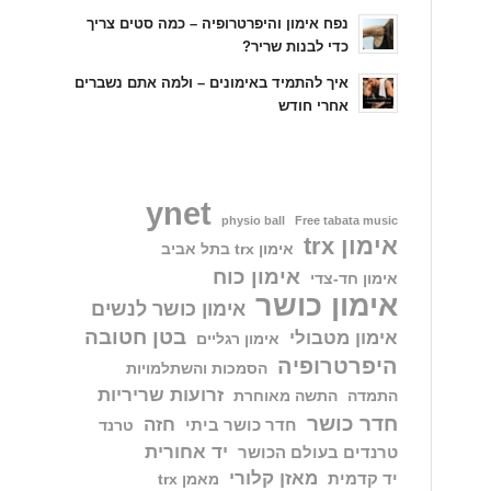
נפח אימון והיפרטרופיה – כמה סטים צריך
כדי לבנות שריר?
איך להתמיד באימונים – ולמה אתם נשברים
אחרי חודש
ynet
physio ball
Free tabata music
אימון trx
אימון trx בתל אביב
אימון כוח
אימון חד-צדי
אימון כושר
אימון כושר לנשים
בטן חטובה
אימון מטבולי
אימון רגליים
היפרטרופיה
הסמכות והשתלמויות
זרועות שריריות
התמדה
התשה מאוחרת
חדר כושר
חזה
חדר כושר ביתי
טרנד
יד אחורית
טרנדים בעולם הכושר
מאזן קלורי
יד קדמית
מאמן trx