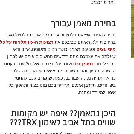
יותר מורכבת.
בחירת מאמן עבורך
סביר להניח כשיצאתם לסיבוב עם הכלב או סתם לטיול רגלי
ברחובות ת"א ראיתם סביבכם את
רצועות ה-trx תלויות על כל
מיני עצים
וסביבם מאמני כושר רבים ומגוונים. אז בוודאי
שאלתם את עצמכם מהם הדגשים החשובים אותם יש לבחון
בכדי לבחור
מאמן trx
העונה על הצרכים שלכם? אם בדקתם
הכשרה וניסיון, והכי חשוב כימיה אישית אז הבחירה שלכם
כנראה תהיה נכונה עבורכם, כזאת שתגרום לכם להתמיד
בשיעורים, תדרבן אתכם, תחדיר בכם מוטיבציה ותהפוך כל
אימון למיוחד ומהנה.
היכן נתאמן?? איפה יש מקומות
שווים בתל אביב לאימון TRX???
אחד היתרונות הגדולים שיש למאמן trx בתל אביב להציע לכם,