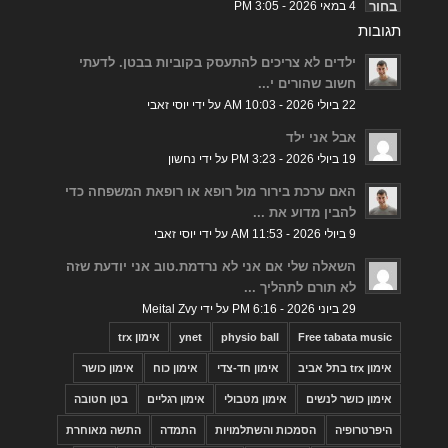
4 במאי 2026 - 3:05 PM
תגובות
ילדים לא צריכים להתעסק בקוביות בבטן. לדעתי
חשוב שהורים י...
22 ביולי 2026 - 10:03 AM על ידי יוסי זאבי
אבל אני ילד
19 ביולי 2026 - 3:23 PM על ידי נחשון
האם ערכת בירור מול רופא או רופאת המשפחה כדי
להבין מדוע את ...
9 ביולי 2026 - 11:53 AM על ידי יוסי זאבי
השאלה שלי אם אני לא נרדמת.טוב אני יודעת שזה
לא תורם לתהליך ...
29 ביוני 2026 - 6:16 PM על ידי Meital Zvy
Free tabata music
physio ball
ynet
אימון trx
אימון trx בתל אביב
אימון חד-צדי
אימון כוח
אימון כושר
אימון כושר לנשים
אימון מטבולי
אימון רגליים
בטן חטובה
היפרטרופיה
הסמכות והשתלמויות
התמדה
התשה מאוחרת