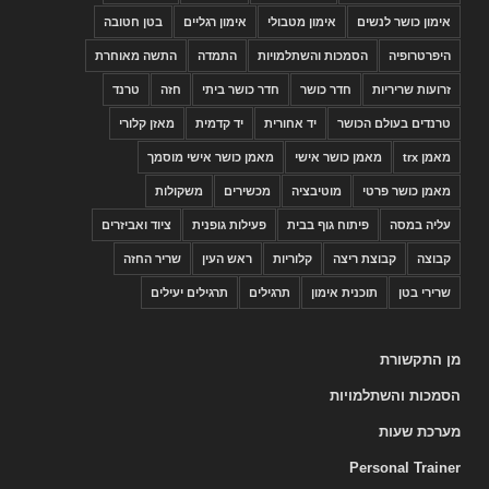
אימון כושר לנשים
אימון מטבולי
אימון רגליים
בטן חטובה
היפרטרופיה
הסמכות והשתלמויות
התמדה
התשה מאוחרת
זרועות שריריות
חדר כושר
חדר כושר ביתי
חזה
טרנד
טרנדים בעולם הכושר
יד אחורית
יד קדמית
מאזן קלורי
מאמן trx
מאמן כושר אישי
מאמן כושר אישי מוסמך
מאמן כושר פרטי
מוטיבציה
מכשירים
משקולות
עליה במסה
פיתוח גוף בבית
פעילות גופנית
ציוד ואביזרים
קבוצה
קבוצת ריצה
קלוריות
ראש העין
שריר החזה
שרירי בטן
תוכנית אימון
תרגילים
תרגילים יעילים
מן התקשורת
הסמכות והשתלמויות
מערכת שעות
Personal Trainer