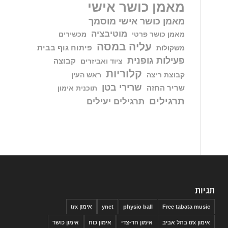
מאמן כושר אישי
מאמן כושר אישי מוסמך
מוטיבציה
מאמן כושר פרטי
מכשירים
עליה במסה
פיתוח גוף בבית
משקולות
פעילות גופנית
קבוצה
ציוד ואביזרים
קלוריות
קבוצת ריצה
ראש העין
שרירי בטן
שריר החזה
תוכנית אימון
תרגילים
תרגילים יעילים
תגיות
Free tabata music
physio ball
ynet
אימון trx
אימון trx בתל אביב
אימון חד-צדי
אימון כוח
אימון כושר