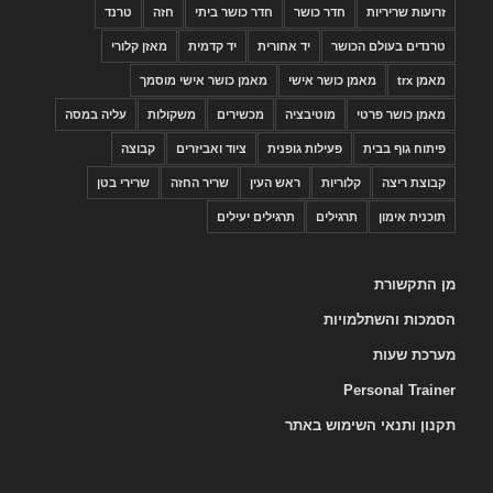
זרועות שריריות
חדר כושר
חדר כושר ביתי
חזה
טרנד
טרנדים בעולם הכושר
יד אחורית
יד קדמית
מאזן קלורי
מאמן trx
מאמן כושר אישי
מאמן כושר אישי מוסמך
מאמן כושר פרטי
מוטיבציה
מכשירים
משקולות
עליה במסה
פיתוח גוף בבית
פעילות גופנית
ציוד ואביזרים
קבוצה
קבוצת ריצה
קלוריות
ראש העין
שריר החזה
שרירי בטן
תוכנית אימון
תרגילים
תרגילים יעילים
מן התקשורת
הסמכות והשתלמויות
מערכת שעות
Personal Trainer
תקנון ותנאי השימוש באתר