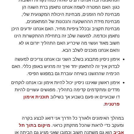
כגון: האם המטרה לשמה אנחנו נתאמן ברת השגה הן
מבחינת לוח הזמנים, מבחינת היכולת המקצועית שלי,
מבחינת מידת הההשקעה והנכונות של המתאמנים,
מבחינת תקציב ובכלל ציפיות מחיר, האם אנחנו יודעים היכן
נתאמן וכודמה. למעשה שלב זה בתחילת ההתקשרות הינו
חשוב מאוד ועשוי מה שיכריע האם התהליך יזרום או לא
והאם אנחנו מוכנים לשלב הבא.
אימון ניסיון מתבצע בשלב השני ובו אנחנו צריכים למעשה
לבדוק איך זה להתאמן יחד ואיך זה מרגיש באופן כללי. האם
הכימיה שהרגשנו בשיחה עוברת גם במפגש הפיסי.
אימון ראשון שאיננו ניסיון יכול להיות אימון ובו אנחנו לוקחים
מדדים ומתקדמים קדימה בתהליך. מפגשים עשויים להיות
דו שבועיים או פעם בשבוע אך בשילוב
תוכנית אימון
פרטנית
.
במהלך האימונים ולאורך כל הדרך אני דואג לבצע בקרה
ומעקב כדי לראות שהכל מתקתק כראוי.
מיקום בתוך תל
אביב
הוא גם משתנה חשוב וכמובן שאני מגיע גם הביתה או