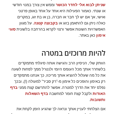
שניתן לבוא אלי לחדר הכושר
וממש אין צורך במנוי חודשי
או שנתי. כאמור הפעילות היא אחד על אחד באופן פרטני
ואישי, אך אם יש לך חבר או חברה, בן או בת זוג, במקרים
כאלה ניתן גם להתאמן בזוג או
בקבוצה קטנה
. על מגוון
האפשרויות השונות אפשר ורצוי לקרוא בהרחבה בלשונית
סוגי
אימון
כאן באתר.
להיות מרוכזים במטרה
הוותק שלי, הניסיון הרב והגישה אותה סיגלתי מתמקדים
בלשחרר אותך מכל העומס היומי ולנטרל ממך לפחות לשעה
את כל מה שעלול להוציא אותך מריכוז, כך אנחנו מתמקדים
רק באימון והופכים כל אימון מ-"רק סביר" למעולה (!), ובכך
נפלס יחד את הדרך למטרה. אפשר להתרשם קצת ממני
בדף
האודות
ולקבל קצת חומר למחשבה
בדף השאלות
ותשובות
.
אם הצלחתי לעניין אותך ונראה לך שהגיע הזמן לקחת את