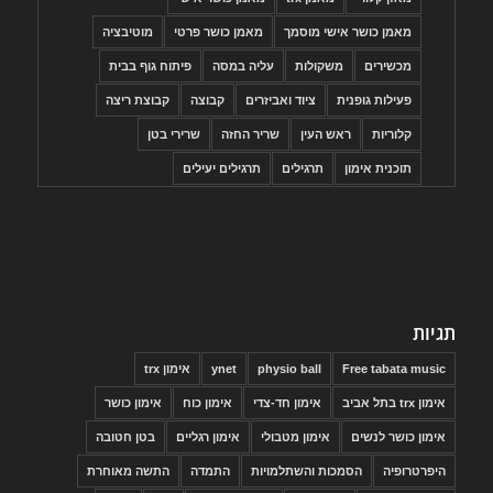
מאמן כושר אישי מוסמך
מאמן כושר פרטי
מוטיבציה
מכשירים
משקולות
עליה במסה
פיתוח גוף בבית
פעילות גופנית
ציוד ואביזרים
קבוצה
קבוצת ריצה
קלוריות
ראש העין
שריר החזה
שרירי בטן
תוכנית אימון
תרגילים
תרגילים יעילים
תגיות
Free tabata music
physio ball
ynet
אימון trx
אימון trx בתל אביב
אימון חד-צדי
אימון כוח
אימון כושר
אימון כושר לנשים
אימון מטבולי
אימון רגליים
בטן חטובה
היפרטרופיה
הסמכות והשתלמויות
התמדה
התשה מאוחרת