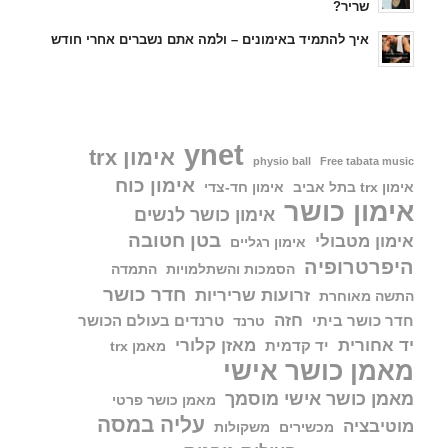
שריר?
איך להתמיד באימונים – ולמה אתם נשברים אחרי חודש
ynet
אימון trx
physio ball
Free tabata music
אימון כוח
אימון trx בתל אביב
אימון חד-צדי
אימון כושר
אימון כושר לנשים
בטן חטובה
אימון מטבולי
אימון רגליים
היפרטרופיה
הסמכות והשתלמויות
התמדה
חדר כושר
זרועות שריריות
התשה מאוחרת
חזה
חדר כושר ביתי
טרנדים בעולם הכושר
טרנד
יד אחורית
מאזן קלורי
יד קדמית
מאמן trx
מאמן כושר אישי
מאמן כושר אישי מוסמך
מאמן כושר פרטי
עליה במסה
מוטיבציה
מכשירים
משקולות