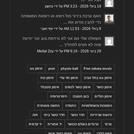
19 ביולי 2026 - 3:23 PM על ידי נחשון
האם ערכת בירור מול רופא או רופאת המשפחה
כדי להבין מדוע את ...
9 ביולי 2026 - 11:53 AM על ידי יוסי זאבי
השאלה שלי אם אני לא נרדמת.טוב אני יודעת
שזה לא תורם לתהליך ...
29 ביוני 2026 - 6:16 PM על ידי Meital Zvy
Free tabata music
physio ball
ynet
אימון trx
אימון trx בתל אביב
אימון חד-צדי
אימון כוח
אימון כושר
אימון כושר לנשים
אימון מטבולי
אימון רגליים
בטן חטובה
היפרטרופיה
הסמכות והשתלמויות
התמדה
התשה מאוחרת
זרועות שריריות
חדר כושר
חדר כושר ביתי
חזה
טרנד
טרנדים בעולם הכושר
יד אחורית
יד קדמית
מאזן קלורי
מאמן trx
מאמן כושר אישי