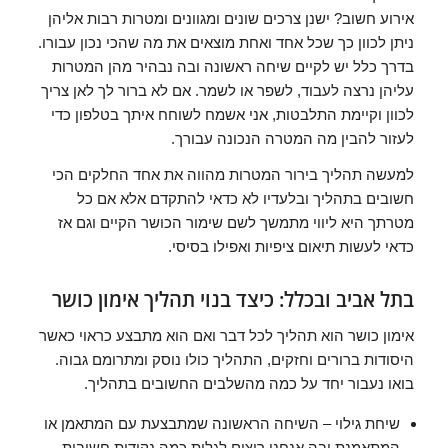
אירוע חשוב? ישנן צרכים שונים ומגוונים ומטרות רבות אליהן
ניתן לכוון כך שכל אחד ואחת מוצאים את מה שהכי נכון עבורו.
בדרך כלל יש לקיים שיחה ראשונה ובה נבהיר מהן המטרות
עליהן נרצה לעבוד, לשפר או לשמר. אם לא ברור לך לאן צריך
לכוון וקיימת התלבטות, אני אשמח לשוחח איתך בטלפון כדי
לעזור להבין מה המטרה הנכונה עבורך.
למעשה תהליך בירור המטרות מהווה את אחד החלקים הכי
חשובים בתהליך ובלעדיו לא כדאי להתקדם אלא אם כל
מטרתך היא ליווי מתמשך לשם שימור הכושר הקיים וגם אז
כדאי לעשות תיאום ציפיות ואפילו בסיסי.
בתל אביב ובכלל: כיצד בנוי תהליך אימון כושר
אימון כושר הוא תהליך לכל דבר ואם הוא מתבצע כראוי כאשר
היסודות ברורים וחזקים, התהליך כולו נוסק ומתרומם גבוה.
בואו נעבור יחד על כמה מהשלבים החשובים בתהליך.
שיחת גילוי – השיחה הראשונה שמתבצעת עם המתאמן או
המתאמנת ובה אנחנו רוצים לגלות כמה נקודות חשובות