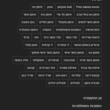
Free tabata music
physio ball
ynet
אימון trx
אימון trx בתל אביב
אימון חד-צדי
אימון כוח
אימון כושר
אימון כושר לנשים
אימון מטבולי
אימון רגליים
בטן חטובה
היפרטרופיה
הסמכות והשתלמויות
התמדה
התשה מאוחרת
זרועות שריריות
חדר כושר
חדר כושר ביתי
חזה
טרנד
טרנדים בעולם הכושר
יד אחורית
יד קדמית
מאזן קלורי
מאמן trx
מאמן כושר אישי
מאמן כושר אישי מוסמך
מאמן כושר פרטי
מוטיבציה
מכשירים
משקולות
עליה במסה
פיתוח גוף בבית
פעילות גופנית
ציוד ואביזרים
קבוצה
קבוצת ריצה
קלוריות
ראש העין
שריר החזה
שרירי בטן
תוכנית אימון
תרגילים
תרגילים יעילים
מן התקשורת
הסמכות והשתלמויות