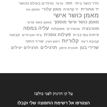
חזה
חדר כושר ביתי
טרנדים בעולם הכושר
טרנד
יד אחורית
מאזן קלורי
יד קדמית
מאמן trx
מאמן כושר אישי
מאמן כושר אישי מוסמך
מאמן כושר פרטי
עליה במסה
מוטיבציה
מכשירים
משקולות
פעילות גופנית
פיתוח גוף בבית
קבוצה
ציוד ואביזרים
קלוריות
שריר החזה
קבוצת ריצה
ראש העין
תרגילים
שרירי בטן
תרגילים יעילים
תוכנית אימון
על קו הזינוק לפני כולם!
הצטרפו אל
רשימת התפוצה שלי וקבלו