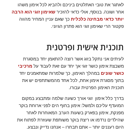
לאתגר את טובי האתלטים ביניכם ולהביא לכל אימון משהו
אחר ושונה. בנוסף, אולי כדאי להזכיר
שאימון זוגי הוא הרבה
יותר כדאי מבחינה כלכלית
כך שאם עניין המחיר מהווה
פקטור הרי שאימון זוגי הוא פתרון הגיוני.
תוכנית אישית ופרטנית
לעיתים אני נתקל בזוג אשר רוצה להתאמן יחד במסגרת
משבצת אימון כושר זוגי אך יחד עם זאת לעבוד על
מרכיבי
כושר שונים
במהלך האימון, כך שלמרות שמתאמנים יחד
בתוך מסגרת אימון אחת, לכל אחד מהמשתתפים יש את
תוכנית האימון הפרטית עבורו.
בדרך כלל אימון זוגי אורך כשעה שלמה ומתבצע במקום
המועדף עליכם ולמשל: אימון בחוף הים לפני ארוחת בוקר
מפנקת, אימון בפארק בשעות הערב המאוחרות לאחר
שהילדים נרדמו או ריצת בוקר משותפת שעוזרת לפתוח את
היום רעננים יותר – אתם תבחרו – אנחנו נדייק ונבצע.