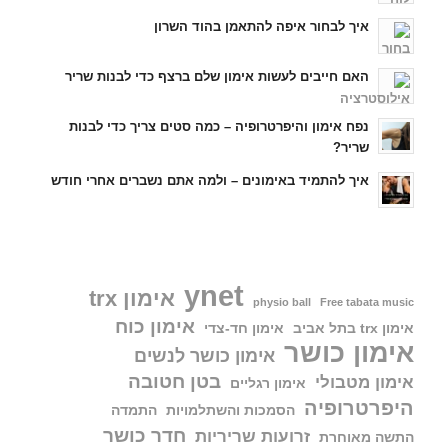
איך לבחור איפה להתאמן בהוד השרון
האם חייבים לעשות אימון שלם ברצף כדי לבנות שריר
נפח אימון והיפרטרופיה – כמה סטים צריך כדי לבנות
שריר?
איך להתמיד באימונים – ולמה אתם נשברים אחרי חודש
ynet
אימון trx
physio ball
Free tabata music
אימון כוח
אימון trx בתל אביב
אימון חד-צדי
אימון כושר
אימון כושר לנשים
בטן חטובה
אימון מטבולי
אימון רגליים
היפרטרופיה
הסמכות והשתלמויות
התמדה
חדר כושר
זרועות שריריות
התשה מאוחרת