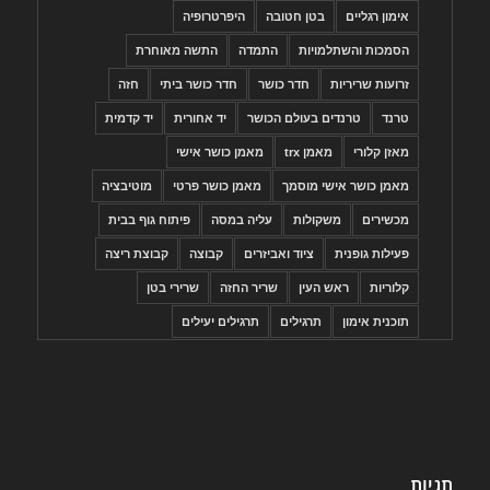
אימון רגליים
בטן חטובה
היפרטרופיה
הסמכות והשתלמויות
התמדה
התשה מאוחרת
זרועות שריריות
חדר כושר
חדר כושר ביתי
חזה
טרנד
טרנדים בעולם הכושר
יד אחורית
יד קדמית
מאזן קלורי
מאמן trx
מאמן כושר אישי
מאמן כושר אישי מוסמך
מאמן כושר פרטי
מוטיבציה
מכשירים
משקולות
עליה במסה
פיתוח גוף בבית
פעילות גופנית
ציוד ואביזרים
קבוצה
קבוצת ריצה
קלוריות
ראש העין
שריר החזה
שרירי בטן
תוכנית אימון
תרגילים
תרגילים יעילים
תגיות