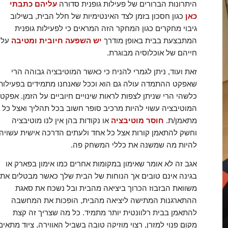
היתרונות הברורים של פעילות גופנית סדורה
עליהם כתבתי
כאן
כגון חסכון בזמן לצד האינטימיות של חלל הבית, בשילוב
גיבוי מחקרים כגון המחקר הזה המראים כי לפעילות גופנית
המתבצעת בבית באופן מודרך
יש השפעה חיובית ומטיבה
על
חייהם של אוכלוסיה מבוגרת.
זאת ועוד, ניתן לגמרי להניח כי כאשר המוטיבציה גבוהה הרי
שאפקט ההתמדה עולה גם הוא וככל שאנחנו מתמידים בפעילות
כלשהי הרי שניתן לצפות לראות שינויים חיוביים על הזמן. אפקט
המוטיבציה עשוי להיות מרכיב סופר חשוב בכל תהליך ואצל כל
מתאמן/ת.
חוסר מוטיבציה
או נקודות בהן אין לנו מוטיבציה
וחשק להתאמן קורות אצל כל אחד ולעתים הדרכה אישית עשויה
להיות מה שמשנה את כללי המשחק פה.
אגב זה לא אומר שאימון במקומות אחרים כמו אימון בפארק או
בגינה אינם טובים אך הנוחות של הבית שלך כאשר מבטלים את
משוואת הבזבוז הכרוך ביציאה מהבית ובל נשכח את סאגת
ההתארגנות המתישה ליציאה מהבית, הופכות את המחשבה
להתאמן בבית רלוונטית יותר מתמיד. כל מה שצריך זה קצת
מקום פנוי למזרן, רצוי מוזיקה טובה בשביל האווירה, ציוד מתאים