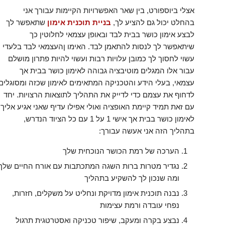
אצלי ביוספורט, בין שאר האפשרויות הקיימות עבורך אני
בהחלט יכול גם להציע לך,
בניית תוכנית אימון
שתאפשר לך
לבצע אימון כושר בבית לבד ובאופן עצמאי לחלוטין כך
שיתאפשר לך לנסות להתאמן לבד. האימו ןהעצמאי לבד בלעדי
עשוי לחסוך לך כמובן עלויות רבות ועשוי להיות פתרון מושלם
עבור אלו המגלים מוטיבציה גבוהה לאימון כושר בבית אך
עצמאי, בעלי הידע והטכניקה המתאימים לאימון שכזה ומסוגלים
לדחוף את עצמם כדי לדייק את התהליך לתוצאות הרצויות. יחד
עם זאת תמיד קיימת האופציה ואולי אפילו עדיף שאני אגיע אליך
לאימון כושר בבית אך אישי 1 על 1 עם כל הציוד הנדרש,
בתהליך הזה אני אעשה עבורך:
הערכה של רמת הכושר הנוכחית שלך
נגדיר מטרות ברות השגה המתכתבות עם אורח החיים שלך
ומה שנכון לך להשקיע בתהליך
נבנה תוכנית אימון מדויקת ונחליט על משקלים, חזרות,
נפחי עובדה ורמת עצימות
נבצע בקרה ומעקב, שיפור טכניקה ואסטרטגית תרגול