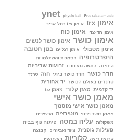
ynet
physio ball
Free tabata music
אימון trx
אימון trx בתל אביב
אימון כוח
אימון חד-צדי
אימון כושר
אימון כושר לנשים
בטן חטובה
אימון מטבולי
אימון רגליים
היפרטרופיה
הסמכות והשתלמויות
זרועות שריריות
התמדה
התשה מאוחרת
חדר כושר
חזה
חדר כושר ביתי
טרנד
יד אחורית
טרנדים בעולם הכושר
מאזן קלורי
יד קדמית
מאמן trx
מאמן כושר אישי
מאמן כושר אישי מוסמך
מוטיבציה
מאמן כושר פרטי
מכשירים
עליה במסה
פיתוח גוף בבית
משקולות
פעילות גופנית
קבוצה
ציוד ואביזרים
קלוריות
קבוצת ריצה
ראש העין