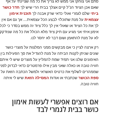
סתם אני צוחק! אני ממש לא צריך את כל מה שציינתי על אף
שאם אכן הציוד הנ"ל קיים אצלך בבית הרי שיש לך
חדר כושר
ביתי
שלם לגמרי ואולי כדאי שרק אבנה לך
תוכנית אימון
עצמאית
על מנת שתוכל/י לבצע הכל עצמאית… אך גם אם אין
לך את כל הציוד או שאולי אין לך כלל ציוד זה ממש בסדר כי לכל
אימון איתי אני מגיע עם תיק ציוד מלא הכולל את כל מה שנזדקק
לא על מנת להתאמן ושום דבר לא יחסר לנו.
רק ארצה לציין כי אם מבקשים ממני המלצות על מוצרי כושר
שונים שניתן לקנות הביתה על מנת להגדיל את סך הפעילות בין
האימונים שלנו אני תמיד שמח להמליץ על מוצרים שיש לי איתם
חוויה טובה או כאלה שאני מבין אילו פרמטרים כדאי לבדוק לפני
שממהרים לשלוף את כרטיס האשראי ולמשל הכתבה הזאת על
ספת הכושר
שכתבתי או אודות
המסילה הזאת
שיש לי איתה
חוויה טובה.
אם רוצים אפשרי לעשות אימון
כושר בבית לגמרי לבד