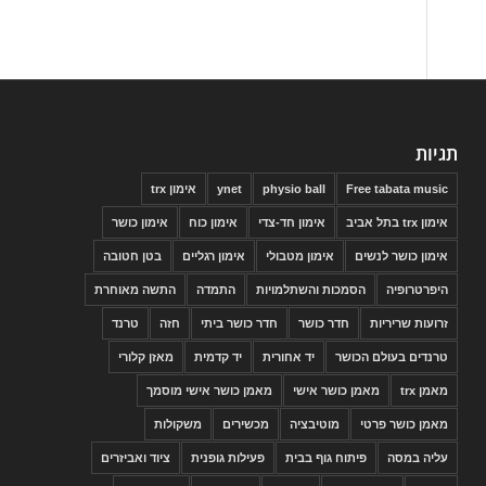
תגיות
Free tabata music
physio ball
ynet
אימון trx
אימון trx בתל אביב
אימון חד-צדי
אימון כוח
אימון כושר
אימון כושר לנשים
אימון מטבולי
אימון רגליים
בטן חטובה
היפרטרופיה
הסמכות והשתלמויות
התמדה
התשה מאוחרת
זרועות שריריות
חדר כושר
חדר כושר ביתי
חזה
טרנד
טרנדים בעולם הכושר
יד אחורית
יד קדמית
מאזן קלורי
מאמן trx
מאמן כושר אישי
מאמן כושר אישי מוסמך
מאמן כושר פרטי
מוטיבציה
מכשירים
משקולות
עליה במסה
פיתוח גוף בבית
פעילות גופנית
ציוד ואביזרים