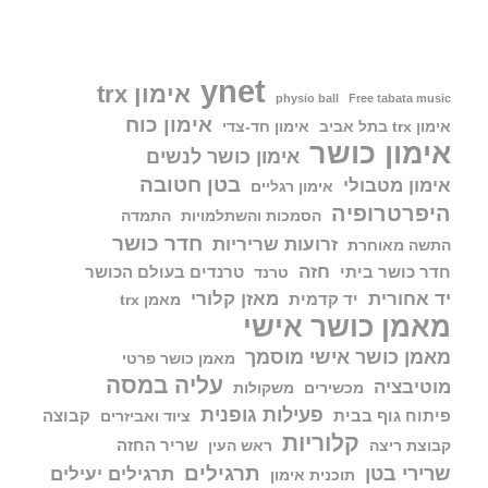
ynet
אימון trx
physio ball
Free tabata music
אימון כוח
אימון trx בתל אביב
אימון חד-צדי
אימון כושר
אימון כושר לנשים
בטן חטובה
אימון מטבולי
אימון רגליים
היפרטרופיה
הסמכות והשתלמויות
התמדה
חדר כושר
זרועות שריריות
התשה מאוחרת
חזה
חדר כושר ביתי
טרנדים בעולם הכושר
טרנד
יד אחורית
מאזן קלורי
יד קדמית
מאמן trx
מאמן כושר אישי
מאמן כושר אישי מוסמך
מאמן כושר פרטי
עליה במסה
מוטיבציה
מכשירים
משקולות
פעילות גופנית
פיתוח גוף בבית
קבוצה
ציוד ואביזרים
קלוריות
שריר החזה
קבוצת ריצה
ראש העין
תרגילים
שרירי בטן
תרגילים יעילים
תוכנית אימון