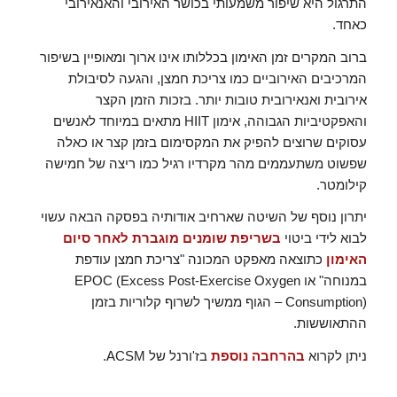
התרגול היא שיפור משמעותי בכושר האירובי והאנאירובי
כאחד.
ברוב המקרים זמן האימון בכללותו אינו ארוך ומאופיין בשיפור
המרכיבים האירוביים כמו צריכת חמצן, והגעה לסיבולת
אירובית ואנאירובית טובות יותר. בזכות הזמן הקצר
והאפקטיביות הגבוהה, אימון HIIT מתאים במיוחד לאנשים
עסוקים שרוצים להפיק את המקסימום בזמן קצר או כאלה
שפשוט משתעממים מהר מקרדיו רגיל כמו ריצה של חמישה
קילומטר.
יתרון נוסף של השיטה שארחיב אודותיה בפסקה הבאה עשוי
לבוא לידי ביטוי
בשריפת שומנים מוגברת לאחר סיום
האימון
כתוצאה מאפקט המכונה "צריכת חמצן עודפת
במנוחה" או EPOC (Excess Post-Exercise Oxygen
Consumption) – הגוף ממשיך לשרוף קלוריות בזמן
ההתאוששות.
ניתן לקרוא
בהרחבה נוספת
בז'ורנל של ACSM.