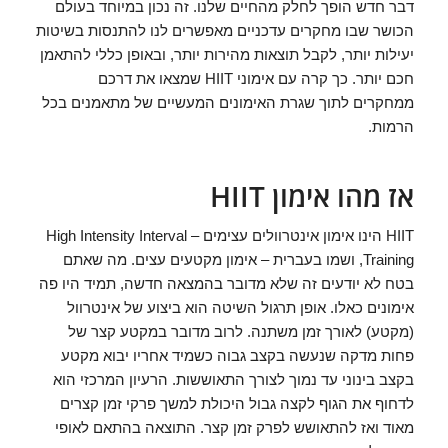
דבר חדש הופך לחלק מהחיים שלנו. זה נכון במיוחד בעולם
הכושר שבו מחקרים עדכניים מאפשרים לנו להתנסות בשיטות
יעילות יותר, לקבל תוצאות מהירות יותר, ובאופן כללי להתאמן
חכם יותר. כך קרה עם אימוני HIIT שמצאו את דרכם
ממחקרים לתוך שגרת האימונים המעשיים של מתאמנים בכל
הרמות.
אז מהו אימון HIIT
HIIT הינו אימון אינטרוולים עצימים – High Intensity Interval
Training, ושמו בעברית – אימון מקטעים עצים. מה שאתם
בטח לא יודעים זה שלא מדובר בהמצאה חדשה, תמיד היו פה
אימונים כאלו. אופן תרגול השיטה הוא ביצוע של אינטרוול
(מקטע) לאורך זמן משתנה. לרוב מדובר במקטע קצר של
פחות מדקה שנעשה בקצב גבוה כשמיד אחריו יבוא מקטע
בקצב בינוני עד נמוך לצורך התאוששות. הרעיון המרכזי הוא
לדחוף את הגוף לקצה גבול היכולת למשך פרקי זמן קצרים
מאוד ואז להתאושש לפרק זמן קצר. התוצאה בהתאם לאופי