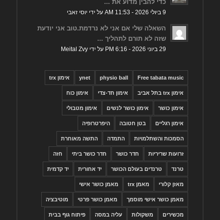
כדי להבין מדוע את ...
9 ביולי 2026 - 11:53 AM על ידי יוסי זאבי
השאלה שלי אם אני לא נרדמת.טוב אני יודעת
שזה לא תורם לתהליך ...
29 ביוני 2026 - 6:16 PM על ידי Meital Zvy
Free tabata music
physio ball
ynet
אימון trx
אימון trx בתל אביב
אימון חד-צדי
אימון כוח
אימון כושר
אימון כושר לנשים
אימון מטבולי
אימון רגליים
בטן חטובה
היפרטרופיה
הסמכות והשתלמויות
התמדה
התשה מאוחרת
זרועות שריריות
חדר כושר
חדר כושר ביתי
חזה
טרנד
טרנדים בעולם הכושר
יד אחורית
יד קדמית
מאזן קלורי
מאמן trx
מאמן כושר אישי
מאמן כושר אישי מוסמך
מאמן כושר פרטי
מוטיבציה
מכשירים
משקולות
עליה במסה
פיתוח גוף בבית