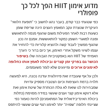
מדוע אימון HIIT הפך לכל כך
פופולרי
כפי שנגעתי כבר קודם, בעבר נהגו לחשוב כי "תופעת הלוואי"
העיקרית שנוצרת עקב המאמץ העצים הינה שריפת שומן
כשעות רבות לאחר הפעילות משום שהגוף מנסה להתאושש
ופונה למאגרי השומן כמקור להתאוששות. אמנם זה נכון
שהגוף ממשיך לעבוד קשה ולהוציא קלוריות כדי להחזיר את
עצמו לשיווי משקל אחרי האימון, אך כיום ברור כי הערך
האמיתי של HIIT הוא באפקטיביות הגבוהה שלו
בשיפור
הכושר גם בפרקי זמן קצרים וביכולת לאמץ אותו כחלופה
לאימונים ארוכים
ומייגעים שלא לומר משעממים.
ולכן על אף שעובדה זאת פיזיולוגית עודנה נכונה, היא למעשה
תלויה ברמת העצימות וכיום הצטברו מספיק עדויות
שמבהירות לנו שזאת לא גולת הכותרת של שיטת אימון זאת
אלא דווקא אימון קצר ועצים שעשוי במידה מסוימת (כתלות
ביכולת האינדיבידואלית של המתאמנים) להיות כאמור כפי
שציינתי חלופה "שפויה" יותר לאימון רצף עצים שעשוי להיתפס