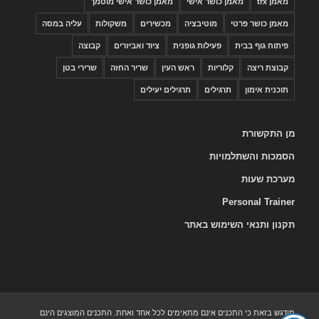
מאמן trx
מאמן כושר אישי
מאמן כושר אישי מוסמך
מאמן כושר פרטי
מוטיבציה
מכשירים
משקולות
עליה במסה
פיתוח גוף בבית
פעילות גופנית
ציוד ואביזרים
קבוצה
קבוצת ריצה
קלוריות
ראש העין
שריר החזה
שרירי בטן
תוכנית אימון
תרגילים
תרגילים יעילים
מן התקשורת
הסמכות והשתלמויות
מערכת שעות
Personal Trainer
תקנון ותנאי השימוש באתר
מודגש בזאת כי התכנים אינם מתאימים לכל אחד ואחת. התכנים המוצגים הינם