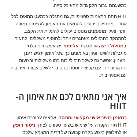
כמשעמם עבור חלק גדול מהאוכלוסייה.
HIIT תחת התאמות ספציפיות, גם מתגלה ככמעט מתאים לכל
אחד – מתחילים יכולים להתאים את האימון לעצימות נמוכה
יותר, ואילו מתאמנים מנוסים יכולים להעלות את הקצב,
להתמקד בתרגילים מאתגרים יותר ולהוסיף משקלים. להעזר
במסלול ריצה
או מכשיר
אליפטי
. יש אפשרויות בלתי
מוגבלות לשינוי וגיוון באימונים כך שכל אימון ירגיש רענן
ומעניין. אפשר גם לשלב תרגילי כוח כמו משקולות ורצועות
התנגדות יחד עם קפיצות וספרינטים כדי לשלב עבודה אירובית
עם אנאירובית.
איך אני מתאים לכם את אימון ה-
HIIT
כמאמן כושר אישי מקצועי ומנוסה
, אתאים עבורכם אימון
HIIT תוך הקפדה על שימוש בשעון ספורט לצורך
ניטור דופק
או לחילופין ביצוע בקרה קבועה של דרגת המאמץ שלכם