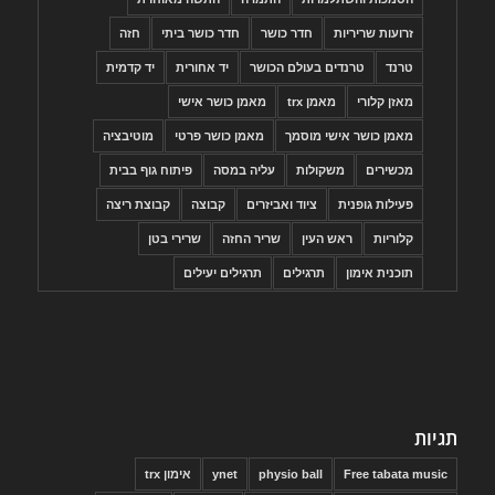
זרועות שריריות
חדר כושר
חדר כושר ביתי
חזה
טרנד
טרנדים בעולם הכושר
יד אחורית
יד קדמית
מאזן קלורי
מאמן trx
מאמן כושר אישי
מאמן כושר אישי מוסמך
מאמן כושר פרטי
מוטיבציה
מכשירים
משקולות
עליה במסה
פיתוח גוף בבית
פעילות גופנית
ציוד ואביזרים
קבוצה
קבוצת ריצה
קלוריות
ראש העין
שריר החזה
שרירי בטן
תוכנית אימון
תרגילים
תרגילים יעילים
תגיות
Free tabata music
physio ball
ynet
אימון trx