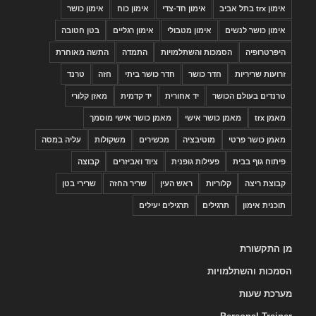
אימון trx בתל אביב
אימון חד-צדי
אימון כוח
אימון כושר
אימון כושר לנשים
אימון מטבולי
אימון רגליים
בטן חטובה
היפרטרופיה
הסמכות והשתלמויות
התמדה
התשה מאוחרת
זרועות שריריות
חדר כושר
חדר כושר ביתי
חזה
טרנד
טרנדים בעולם הכושר
יד אחורית
יד קדמית
מאזן קלורי
מאמן trx
מאמן כושר אישי
מאמן כושר אישי מוסמך
מאמן כושר פרטי
מוטיבציה
מכשירים
משקולות
עליה במסה
פיתוח גוף בבית
פעילות גופנית
ציוד ואביזרים
קבוצה
קבוצת ריצה
קלוריות
ראש העין
שריר החזה
שרירי בטן
תוכנית אימון
תרגילים
תרגילים יעילים
מן התקשורת
הסמכות והשתלמויות
מערכת שעות