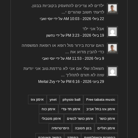
ילדים לא צריכים להתעסק בקוביות בבטן.
לדעתי חשוב שהורים י...
22 ביולי 2026 - 10:03 AM על ידי יוסי זאבי
אבל אני ילד
19 ביולי 2026 - 3:23 PM על ידי נחשון
האם ערכת בירור מול רופא או רופאת המשפחה
כדי להבין מדוע את ...
9 ביולי 2026 - 11:53 AM על ידי יוסי זאבי
השאלה שלי אם אני לא נרדמת.טוב אני יודעת
שזה לא תורם לתהליך ...
29 ביוני 2026 - 6:16 PM על ידי Meital Zvy
Free tabata music
physio ball
ynet
אימון trx
אימון trx בתל אביב
אימון חד-צדי
אימון כוח
אימון כושר
אימון כושר לנשים
אימון מטבולי
אימון רגליים
בטן חטובה
היפרטרופיה
הסמכות והשתלמויות
התמדה
התשה מאוחרת