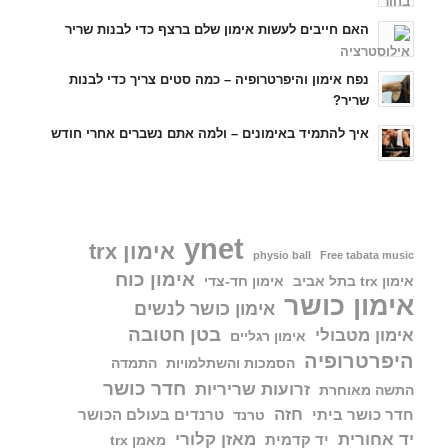
האם חייבים לעשות אימון שלם ברצף כדי לבנות שריר
נפח אימון והיפרטרופיה – כמה סטים צריך כדי לבנות
שריר?
איך להתמיד באימונים – ולמה אתם נשברים אחרי חודש
ynet
אימון trx
physio ball
Free tabata music
אימון כוח
אימון trx בתל אביב
אימון חד-צדי
אימון כושר
אימון כושר לנשים
בטן חטובה
אימון מטבולי
אימון רגליים
היפרטרופיה
הסמכות והשתלמויות
התמדה
חדר כושר
זרועות שריריות
התשה מאוחרת
חזה
חדר כושר ביתי
טרנדים בעולם הכושר
טרנד
יד אחורית
מאזן קלורי
יד קדמית
מאמן trx