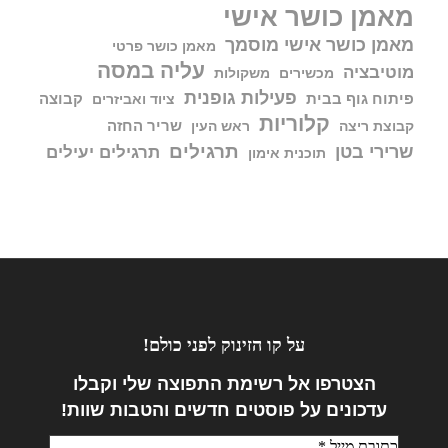
מאמן כושר אישי
מאמן כושר אישי מוסמך
מאמן כושר פרטי
עליה במסה
מוטיבציה
מכשירים
משקולות
פעילות גופנית
פיתוח גוף בבית
קבוצה
ציוד ואביזרים
קלוריות
שריר החזה
קבוצת ריצה
ראש העין
תרגילים
שרירי בטן
תרגילים יעילים
תוכנית אימון
על קו הזינוק לפני כולם!
הצטרפו אל
רשימת התפוצה שלי וקבלו
עדכונים על פוסטים חדשים והטבות שוות!