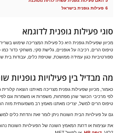
5
האם פעילות גופנית עשויה להיות מסוכנת
6
פעילות גופנית בישראל
סוגי פעילות גופנית לדוגמא
מכיוון שפעילות גופנית היא כל פעילות המצריכה שימוש בשרירים 
טיפוס הרים, רכיבה על אופניים, גלישת סקי, משחקי כדור כמו כ
ספורטיביות כגון עמידה ממושכת, שטיפת כלים, עבודות בית שונו
מה מבדיל בין פעילויות גופניות שו
כאמור, מכיוון שפעילות גופנית מצריכה מאיתנו הוצאה קלורית ג
לפי מרכיבי הכושר שהן מפתחות, משפרות או משמרות וגם לפי כ
טיפוס הרים למשל, יצריכו מאתנו מאמץ רב משמעותית מזה הנד
גם על פעילויות הבית השונות ניתן לומר זאת והדחת כלים למ
את עצימות או דרגת המאמץ השונה של הפעילויות השונות נהוג ל
VO2,
דופק HR
, או למשל MET.