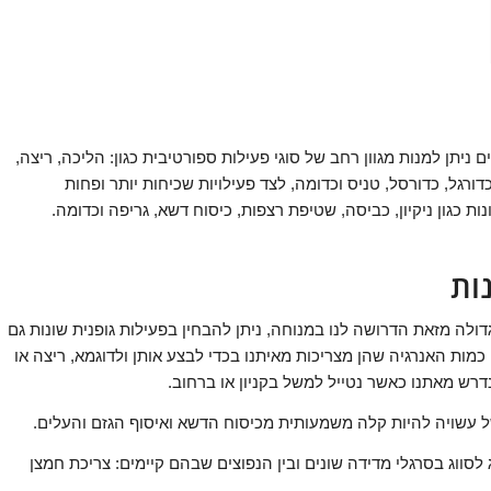
ניתן למנות מגוון רחב של סוגי פעילות ספורטיבית כגון: הליכה, ריצה,
דורגל, כדורסל, טניס וכדומה, לצד פעילויות שכיחות יותר ופחות
ת כגון ניקיון, כביסה, שטיפת רצפות, כיסוח דשא, גריפה וכדומה.
נות
דולה מזאת הדרושה לנו במנוחה, ניתן להבחין בפעילות גופנית שונות גם
מות האנרגיה שהן מצריכות מאיתנו בכדי לבצע אותן ולדוגמא, ריצה או
רש מאתנו כאשר נטייל למשל בקניון או ברחוב.
של עשויה להיות קלה משמעותית מכיסוח הדשא ואיסוף הגזם והעלים.
סווג בסרגלי מדידה שונים ובין הנפוצים שבהם קיימים: צריכת חמצן