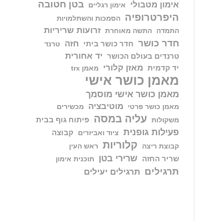
בטן חטובה
אימון מטבולי
אימון רגליים
היפרטרופיה
הסמכות והשתלמויות
זרועות שריריות
התמדה
התשה מאוחרת
חדר כושר
חזה
חדר כושר ביתי
טרנד
יד אחורית
טרנדים בעולם הכושר
מאזן קלורי
יד קדמית
מאמן trx
מאמן כושר אישי
מאמן כושר אישי מוסמך
מוטיבציה
מאמן כושר פרטי
מכשירים
עליה במסה
פיתוח גוף בבית
משקולות
פעילות גופנית
קבוצה
ציוד ואביזרים
קלוריות
קבוצת ריצה
ראש העין
שרירי בטן
שריר החזה
תוכנית אימון
תרגילים
תרגילים יעילים