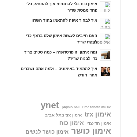
אימון כוח בלי להתנפח: איך להתחזק בלי
פחד ממסת שריר
איך לבחור איפה להתאמן בהוד השרון
האם חייבים לעשות אימון שלם ברצף כדי
לבנות שריר
נפח אימון והיפרטרופיה – כמה סטים צריך
כדי לבנות שריר?
איך להתמיד באימונים – ולמה אתם נשברים
אחרי חודש
ynet
physio ball
Free tabata music
אימון trx
אימון trx בתל אביב
אימון כוח
אימון חד-צדי
אימון כושר
אימון כושר לנשים