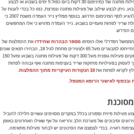
קובע כי על אוכלוסייה מחתך גילאים של בין 18-65 יש לבצע פעילות מתונה של כמינימום 30 דקות ביום כפול 5 ימים בשבוע או לבצע
ותר של מינימום 20 דקות ביום כפול 3 ימים בשבוע. ניתן לבצע שילוב של פעילות מתונה ונמרצת, כמו כל בכדי לענות על
הדרישות ניתן לבצע פעילות מצטברת של 10 דקות ומעלה וכך להגיע לסף המינימום הדרוש. בנוסף ממליץ נייר העמדה משנת 2007 כי
בולת שריר לפחות פעמיים בשבוע. נייר העמדה מדגיש כי אלו המחפשים
ום הנדרש.
מספר הבהרות שחידדו
את ההמלצות של
ה-ACSM (גם מבחינת כמויות, הורחבו מבחינת חתך גילאים והתייחסו למבוגרים מעל 65 ולצעירים מתחת לגיל 18, הבהירו תנאים שונים
כגון אימון בהיריון***) והדגישו כי ניתן להפיק תועלת רבה יותר מקיום פעילות גופנית מעל 300 דקות של פעילות מתונה בשבוע ומעל 150
יך לעסוק בפעילויות מחזקות שריר בעצימות מתונה ואף גבוהה לפחות
מלץ לקרוא לפחות את
10 הנקודות העיקריות מתוך ההמלצות
.
ת ובכפוף לאישור הרופא המטפל.
מסוכנת
צוע פעילות פיזית וספורט בכלל במקרים מסוימים עשויים חלילה להוביל
אירועים וסיבוכים של מערכת הלב והריאה על אף שאילו האחרונים באופן
ימות ראויה. בכדי לצמצם את הסיכונים יש לבחור פעילות מתאימה,