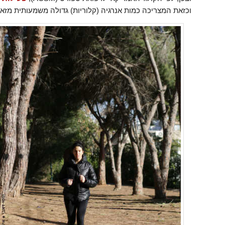
וכזאת המצריכה כמות אנרגיה (קלוריות) גדולה משמעותית מזא