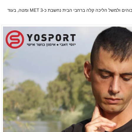
פעילות יכולה להיחשב עצימה יותר ככל שערכי המדידה יותר גבוהים ולמשל הליכה קלה ברחבי הבית נחשבת כ-3 MET ומטה, בעוד