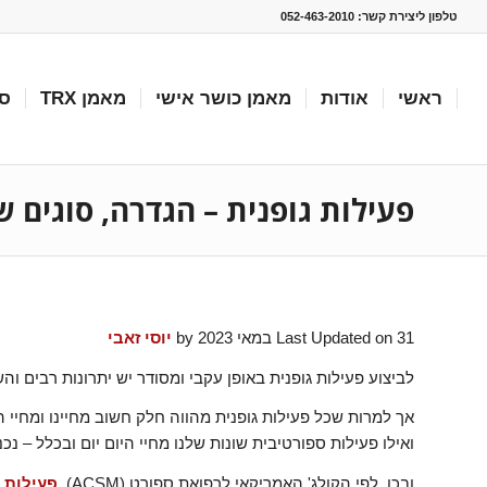
טלפון ליצירת קשר:
052-463-2010
ראשי
אודות
מאמן כושר אישי
מאמן TRX
סו
פעילות גופנית – הגדרה, סוגים ש
Last Updated on 31 במאי 2023 by
יוסי זאבי
לביצוע פעילות גופנית באופן עקבי ומסודר יש יתרונות רבים וה
אך למרות שכל פעילות גופנית מהווה חלק חשוב מחיינו ומחיי הס
ואילו פעילות ספורטיבית שונות שלנו מחיי היום יום ובכלל – נ
ובכן, לפי הקולג' האמריקאי לרפואת ספורט (ACSM),
פעילות 