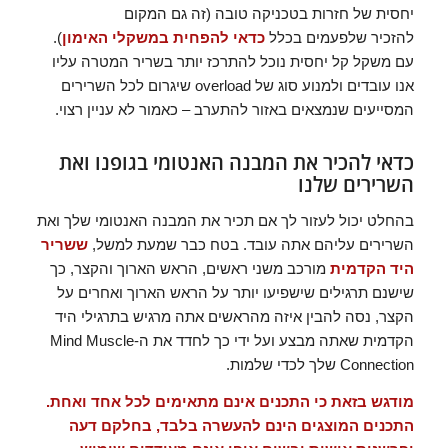
יחסית של חזרות בטכניקה טובה (זה גם המקום
להזכיר שלפעמים בכלל
כדאי להפחית במשקלי האימון
).
עם משקל קל יחסית נוכל להתרכז יותר בשריר המטרה עליו
אנו עובדים ולמנוע סוג של overload שיגרום לכל השרירים
המסייעים שנמצאים באזור להתערב – כאמור לא עניין רצוי.
כדאי להכיר את המבנה האנטומי בגופנו ואת
השרירים שלנו
בהחלט יכול לעזור לך אם תכיר את המבנה האנטומי שלך ואת
השרירים עליהם אתה עובד. בטח כבר שמעת למשל,
ששריר
היד הקדמית
מורכב משני ראשים, הראש הארוך והקצר, כך
שישנם תרגילים שישפיעו יותר על הראש הארוך ואחרים על
הקצר, נסה להבין איזה מהראשים אתה מרגיש בתרגילי היד
הקדמית שאתה מבצע ועל ידי כך לחדד את ה-Mind Muscle
Connection שלך לכדי שלמות.
מודגש בזאת כי התכנים אינם מתאימים לכל אחד ואחת.
התכנים המוצגים הינם להעשרה בלבד, בחלקם דעה