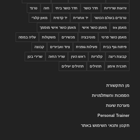
זרועות שריריות
חדר כושר
חדר כושר ביתי
חזה
טרנד
טרנדים בעולם הכושר
יד אחורית
יד קדמית
מאזן קלורי
מאמן trx
מאמן כושר אישי
מאמן כושר אישי מוסמך
מאמן כושר פרטי
מוטיבציה
מכשירים
משקולות
עליה במסה
פיתוח גוף בבית
פעילות גופנית
ציוד ואביזרים
קבוצה
קבוצת ריצה
קלוריות
ראש העין
שריר החזה
שרירי בטן
תוכנית אימון
תרגילים
תרגילים יעילים
מן התקשורת
הסמכות והשתלמויות
מערכת שעות
Personal Trainer
תקנון ותנאי השימוש באתר