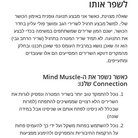
לשפר אותו
שאלה מצוינת, כאשר אני מבצע תנועה גופנית באימון הכושר
שלי, למשל מבצע תרגיל לשרירי הגב ומושך פולי עליון בחדר
הכושר, ישנם המון שרירים שמשתתפים במשימה בכדי לבצע
את התנועה. לא תמיד שריר המטרה בתרגיל (שריר הרחב גבי)
הוא זה שאכן נושא במרבית העומס כפי שאכן תכננו ובחלק
מהמקרים דווקא השרירים המסייעים הם אלו שעובדים
ומתעייפים.
כאשר נשפר את ה-Mind Muscle
Connection שלנו:
נוכל להתמקד טוב יותר בשריר המטרה ונפסיק לגרות את
השרירים הלא רצויים שממשיכים להתפתח (למרות
שבכלל לא ניסינו לפתח אותם או שניסינו אבל במידה
שונה)
נוכל להשתמש בפחות משקל ועל ידי כך להעמיס פחות
על הרקמות החיבוריות והמפרקים ולהימנע מפציעות