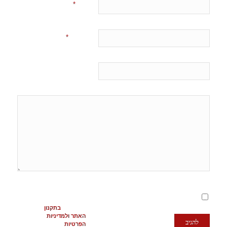
*
שם
*
אימייל
אתר
מסכימ/ה לתנאים
המופיעים
בתקנון
האתר ולמדיניות
הפרטיות