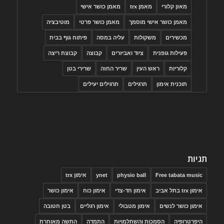
מאזן קלורי
מאמן trx
מאמן כושר אישי
מאמן כושר אישי מוסמך
מאמן כושר פרטי
מוטיבציה
מכשירים
משקולות
עליה במסה
פיתוח גוף בבית
פעילות גופנית
ציוד ואביזרים
קבוצה
קבוצת ריצה
קלוריות
ראש העין
שריר החזה
שרירי בטן
תוכנית אימון
תרגילים
תרגילים יעילים
תגיות
Free tabata music
physio ball
ynet
אימון trx
אימון trx בתל אביב
אימון חד-צדי
אימון כוח
אימון כושר
אימון כושר לנשים
אימון מטבולי
אימון רגליים
בטן חטובה
היפרטרופיה
הסמכות והשתלמויות
התמדה
התשה מאוחרת