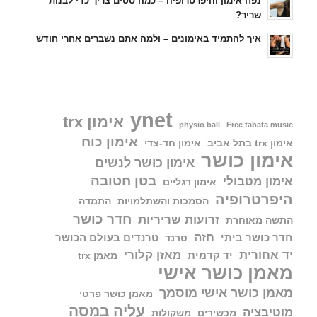
נפח אימון והיפרטרופיה – כמה סטים צריך כדי לבנות
שריר?
איך להתמיד באימונים – ולמה אתם נשברים אחרי חודש
ynet
אימון trx
physio ball
Free tabata music
אימון כוח
אימון trx בתל אביב
אימון חד-צדי
אימון כושר
אימון כושר לנשים
בטן חטובה
אימון מטבולי
אימון רגליים
היפרטרופיה
הסמכות והשתלמויות
התמדה
חדר כושר
זרועות שריריות
התשה מאוחרת
חזה
חדר כושר ביתי
טרנדים בעולם הכושר
טרנד
יד אחורית
מאזן קלורי
יד קדמית
מאמן trx
מאמן כושר אישי
מאמן כושר אישי מוסמך
מאמן כושר פרטי
עליה במסה
מוטיבציה
מכשירים
משקולות