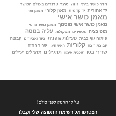
חזה
חדר כושר ביתי
טרנדים בעולם הכושר
טרנד
יד אחורית
מאזן קלורי
יד קדמית
מאמן trx
מאמן כושר אישי
מאמן כושר אישי מוסמך
מאמן כושר פרטי
עליה במסה
מוטיבציה
מכשירים
משקולות
פעילות גופנית
פיתוח גוף בבית
קבוצה
ציוד ואביזרים
קלוריות
שריר החזה
קבוצת ריצה
ראש העין
תרגילים
שרירי בטן
תרגילים יעילים
תוכנית אימון
על קו הזינוק לפני כולם!
הצטרפו אל
רשימת התפוצה שלי וקבלו