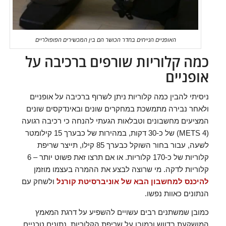
האופניים הנייחים בחדר הכושר הם בין המכשירים הפופולריים
כמה קלוריות שורפים ברכיבה על
אופניים
ניסיתי להבין כמה קלוריות ניתן לשרוף ברכיבה על אופניים
ולאחר נבירה מתמשכת במחקרים שונים ובאינדקסים שונים
המציעים מחשבונים וטבלאות הגעתי להנחה כי רכיבה רגועה
(4 METS) של כ-30 דקות, במהירות של כבערך 15 קילומטר
לשעה, עבור בחור השוקל כבערך 85 קילו, תייצר שריפת
קלוריות של כ-170 קלוריות. או אם תרצו זאת פשוט יותר – 6
קלוריות לדקה. מי שרוצה לבצע את ההמרה בעצמו מוזמן
להיכנס למחשבון הבא של אוניברסיטת קורנל
ולשחק עם
הנתונים כאוות נפשו.
כמובן שמשתנים רבים עשויים להשפיע על דרגת המאמץ
המושקעת בדווש וכמובן על שריפת הקלוריות. נתונים טכניים