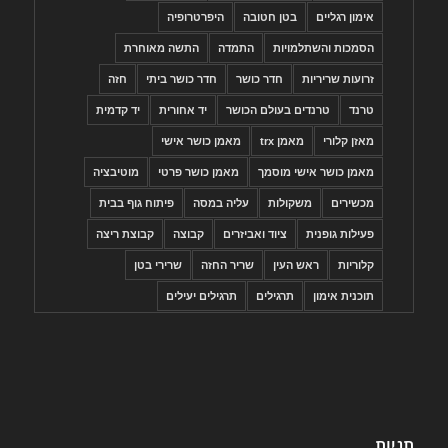
אימון רגליים
בטן חטובה
היפרטרופיה
הסמכות והשתלמויות
התמדה
התשה מאוחרת
זרועות שריריות
חדר כושר
חדר כושר ביתי
חזה
טרנד
טרנדים בעולם הכושר
יד אחורית
יד קדמית
מאזן קלורי
מאמן trx
מאמן כושר אישי
מאמן כושר אישי מוסמך
מאמן כושר פרטי
מוטיבציה
מכשירים
משקולות
עליה במסה
פיתוח גוף בבית
פעילות גופנית
ציוד ואביזרים
קבוצה
קבוצת ריצה
קלוריות
ראש העין
שריר החזה
שרירי בטן
תוכנית אימון
תרגילים
תרגילים יעילים
תגיות