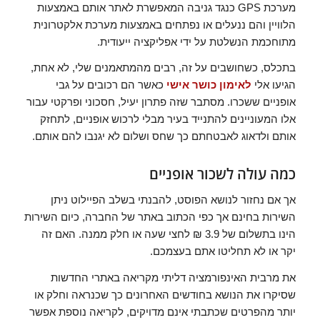
מערכת GPS כנגד גניבה המאפשרת לאתר אותם באמצעות
הלוויין והם ננעלים או נפתחים באמצעות מערכת אלקטרונית
מתוחכמת הנשלטת על ידי אפליקציה ייעודית.
בתכלס, כשחושבים על זה, רבים מהמתאמנים שלי, לא אחת,
הגיעו אלי
לאימון כושר אישי
כאשר הם רכובים על גבי
אופניים ששכרו. מסתבר שזה פתרון יעיל, חסכוני ופרקטי עבור
אלו המעוניינים להתנייד בעיר מבלי לרכוש אופניים, לתחזק
אותם ולדאוג לאבטחתם כך שחס ושלום לא יגנבו להם אותם.
כמה עולה לשכור אופניים
אך אם נחזור לנושא הפוסט, להבנתי בשלב הפיילוט ניתן
השירות בחינם אך כפי הכתוב באתר של החברה, כיום השירות
הינו בתשלום של 3.9 ₪ לחצי שעה או חלק ממנה. האם זה
יקר או לא תחליטו אתם בעצמכם.
את מרבית האינפורמציה דליתי מקריאה באתרי החדשות
שסיקרו את הנושא בחודשים האחרונים כך שכנראה וחלק או
יותר מהפרטים שכתבתי אינם מדויקים, לקריאה נוספת אפשר