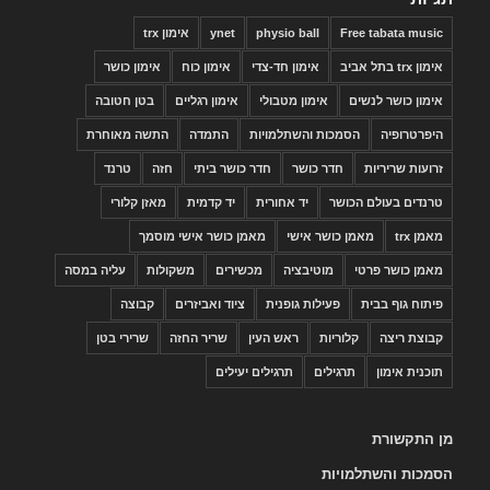
Free tabata music
physio ball
ynet
אימון trx
אימון trx בתל אביב
אימון חד-צדי
אימון כוח
אימון כושר
אימון כושר לנשים
אימון מטבולי
אימון רגליים
בטן חטובה
היפרטרופיה
הסמכות והשתלמויות
התמדה
התשה מאוחרת
זרועות שריריות
חדר כושר
חדר כושר ביתי
חזה
טרנד
טרנדים בעולם הכושר
יד אחורית
יד קדמית
מאזן קלורי
מאמן trx
מאמן כושר אישי
מאמן כושר אישי מוסמך
מאמן כושר פרטי
מוטיבציה
מכשירים
משקולות
עליה במסה
פיתוח גוף בבית
פעילות גופנית
ציוד ואביזרים
קבוצה
קבוצת ריצה
קלוריות
ראש העין
שריר החזה
שרירי בטן
תוכנית אימון
תרגילים
תרגילים יעילים
מן התקשורת
הסמכות והשתלמויות