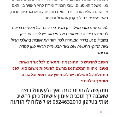
כגון משקל האופניים, עובי הצמיד ומידת לחץ האוויר בו, האם
מדוושים בעליה או בירידה, האם רוכבים עם או נגד כיוון הרוח,
האם נעזרים בהילוך קטן או גדול וכדומה.
למרות שזה מובן מאליו רק נזכיר כי רכיבה על אופניים צריכה
להתבצע בצורה בטיחותית ועל פי חוק. יש לרכב אך ורק
בשבילים או בדרך המותרת לכך, תוך התחשבות בהולכי הרגל,
ציות לחוקי התנועה ועם ציוד הבטיחות הראוי כגון קסדה
וכדומה.
חשוב להדגיש כי התוכן אינו מתאים לכל אחד ואחת
ואיננו מהווה המלצה או מרשם לפעילות משום סוג. לפני
התחלת כל פעילות יש להתייעץ עם רופא וכל גורם
מוסמך ורלוונטי.
מתקשה להחליט כמה ואיך ולעשות? רוצה
שאבנה לך תוכנית אימון אישית? ניתן להשיג
אותי בטלפון 0524632010 או לשלוח לי הודעה
שם
*