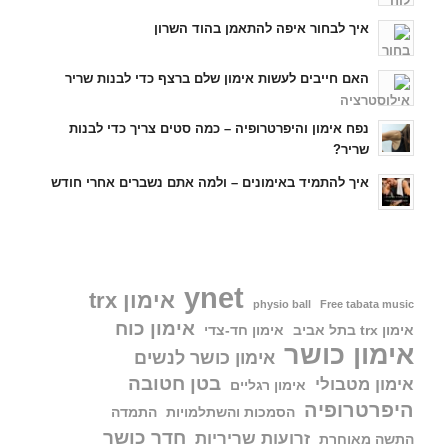
איך לבחור איפה להתאמן בהוד השרון
האם חייבים לעשות אימון שלם ברצף כדי לבנות שריר
נפח אימון והיפרטרופיה – כמה סטים צריך כדי לבנות
שריר?
איך להתמיד באימונים – ולמה אתם נשברים אחרי חודש
ynet
אימון trx
physio ball
Free tabata music
אימון כוח
אימון trx בתל אביב
אימון חד-צדי
אימון כושר
אימון כושר לנשים
בטן חטובה
אימון מטבולי
אימון רגליים
היפרטרופיה
הסמכות והשתלמויות
התמדה
חדר כושר
זרועות שריריות
התשה מאוחרת