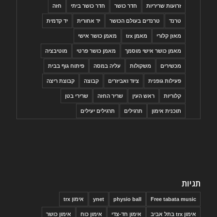
זרועות שריריות
חדר כושר
חדר כושר ביתי
חזה
טרנד
טרנדים בעולם הכושר
יד אחורית
יד קדמית
מאזן קלורי
מאמן trx
מאמן כושר אישי
מאמן כושר אישי מוסמך
מאמן כושר פרטי
מוטיבציה
מכשירים
משקולות
עליה במסה
פיתוח גוף בבית
פעילות גופנית
ציוד ואביזרים
קבוצה
קבוצת ריצה
קלוריות
ראש העין
שריר החזה
שרירי בטן
תוכנית אימון
תרגילים
תרגילים יעילים
תגיות
Free tabata music
physio ball
ynet
אימון trx
אימון trx בתל אביב
אימון חד-צדי
אימון כוח
אימון כושר