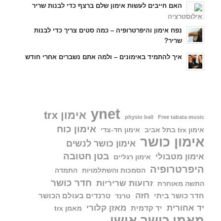
האם חייבים לעשות אימון שלם ברצף כדי לבנות שריר
נפח אימון והיפרטרופיה – כמה סטים צריך כדי לבנות
שריר?
איך להתמיד באימונים – ולמה אתם נשברים אחרי חודש
ynet
אימון trx
physio ball
Free tabata music
אימון כוח
אימון trx בתל אביב
אימון חד-צדי
אימון כושר
אימון כושר לנשים
בטן חטובה
אימון מטבולי
אימון רגליים
היפרטרופיה
הסמכות והשתלמויות
התמדה
חדר כושר
זרועות שריריות
התשה מאוחרת
חזה
חדר כושר ביתי
טרנדים בעולם הכושר
טרנד
יד אחורית
מאזן קלורי
יד קדמית
מאמן trx
מאמן כושר אישי