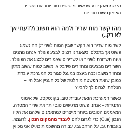
מי שמתאמן יודע שכאשר מרגישים טוב יותר את השריר –
האימון פשוט טוב יותר.
מהו קשר מוח-שריר ולמה הוא חשוב (לדעתי אך
לא רק..)
קשר מוח שריר הוא הקשר שבין המוח לשריר:) חח נשמע
פשוט אך בתכלס, כשאנחנו רוצים לבצע פעולה אנחנו נותנים
איזה תשדורת לשריר או לשרירים שאמורים לבצע את הפעולה.
השרירים מבצעים ומחזירים פידבק או משוב למוח ששוב מתקן
ומחזיר משוב וככה בעצם במעגל סגור כל המערכת עובדת.
כמובן שזאת הפשטה מוחלטת של כל העניין אבל היי –
הצלחתי לגרום לך להבין?
כאשר המערכת הזאת עובדת טוב, בקונטקסט של אימוני
התנגדות – אנחנו פשוט מרגישים טוב יותר את שריר המטרה.
המאמנים הטובים ביותר מייצרים למתאמנים שלהם את הקיו
הנכון (Cue) כדי לגרום להם
לעבוד מהמקום הנכון
. לדוגמא,
בעבודת גב, על הרחב גבי, עבודה מהשכמות כאילו אני מכווץ