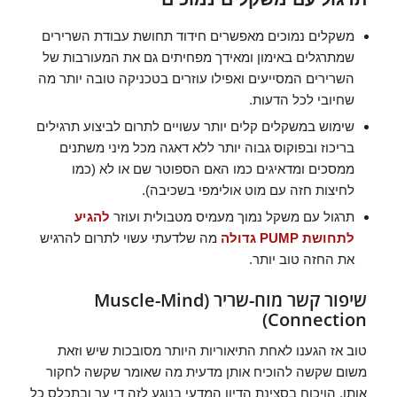
משקלים נמוכים מאפשרים חידוד תחושת עבודת השרירים
שמתרגלים באימון ומאידך מפחיתים גם את המעורבות של
השרירים המסייעים ואפילו עוזרים בטכניקה טובה יותר מה
שחיובי לכל הדעות.
שימוש במשקלים קלים יותר עשויים לתרום לביצוע תרגילים
בריכוז ובפוקוס גבוה יותר ללא דאגה מכל מיני משתנים
ממסכים ומדאיגים כמו האם הספוטר שם או לא (כמו
לחיצות חזה עם מוט אולימפי בשכיבה).
תרגול עם משקל נמוך מעמיס מטבולית ועוזר
להגיע
לתחושת PUMP גדולה
מה שלדעתי עשוי לתרום להרגיש
את החזה טוב יותר.
שיפור קשר מוח-שריר (Muscle-Mind
Connection)
טוב אז הגענו לאחת התיאוריות היותר מסובכות שיש וזאת
משום שקשה להוכיח אותן מדעית מה שאומר שקשה לחקור
אותן. הויכוח בסצינת הדיון המדעי בנוגע לזה די ער ובתכלס כל