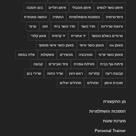
אימון כושר לנשים
אימון מטבולי
אימון רגליים
בטן חטובה
היפרטרופיה
הסמכות והשתלמויות
התמדה
התשה מאוחרת
זרועות שריריות
חדר כושר
חדר כושר ביתי
חזה
טרנד
טרנדים בעולם הכושר
יד אחורית
יד קדמית
מאזן קלורי
מאמן trx
מאמן כושר אישי
מאמן כושר אישי מוסמך
מאמן כושר פרטי
מוטיבציה
מכשירים
משקולות
עליה במסה
פיתוח גוף בבית
פעילות גופנית
ציוד ואביזרים
קבוצה
קבוצת ריצה
קלוריות
ראש העין
שריר החזה
שרירי בטן
תוכנית אימון
תרגילים
תרגילים יעילים
מן התקשורת
הסמכות והשתלמויות
מערכת שעות
Personal Trainer