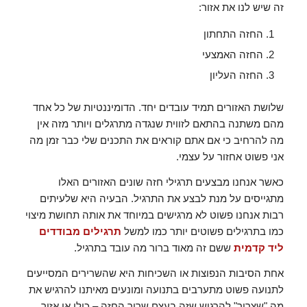
זה שיש לנו את אזור:
החזה התחתון
החזה האמצעי
החזה העליון
שלושת האזורים תמיד עובדים יחד. הדומיננטיות של כל אחד
מהם משתנה בהתאם לזווית שנגדה מתרגלים ויותר מזה אין
מה להרחיב כי אם אתם קוראים את התכנים שלי כבר זמן מה
אני פשוט אחזור על עצמי.
כאשר אנחנו מבצעים תרגילי חזה שונים האזורים האלו
מתגייסים על מנת לבצע את התרגיל. הבעיה היא שלעיתים
רבות אנחנו פשוט לא מרגישים במיוחד את אותה תחושת מיצוי
כמו בתרגילים פשוטים יותר כמו למשל
תרגילים מבודדים
ליד קדמית
ששם זה מאוד ברור מה עובד בתרגיל.
אחת הסיבות הנפוצות או השכיחות היא שהשרירים המסייעים
לתנועה פשוט מתערבים בתנועה ומונעים מאיתנו להרגיש את
מה "שצריך" להרגיש שזה בעצם שריר החזה – כולו או אזור