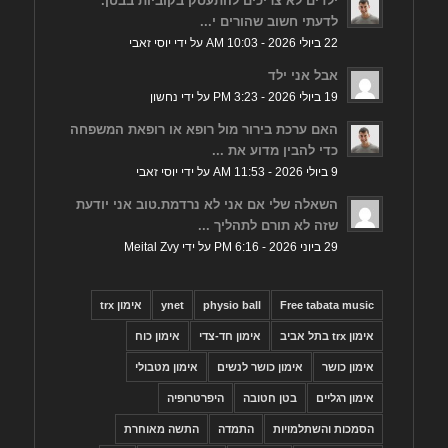
ילדים לא צריכים להתעסק בקוביות בבטן.
לדעתי חשוב שהורים י...
22 ביולי 2026 - 10:03 AM על ידי יוסי זאבי
אבל אני ילד
19 ביולי 2026 - 3:23 PM על ידי נחשון
האם ערכת בירור מול רופא או רופאת המשפחה
כדי להבין מדוע את ...
9 ביולי 2026 - 11:53 AM על ידי יוסי זאבי
השאלה שלי אם אני לא נרדמת.טוב אני יודעת
שזה לא תורם לתהליך ...
29 ביוני 2026 - 6:16 PM על ידי Meital Zvy
Free tabata music
physio ball
ynet
אימון trx
אימון trx בתל אביב
אימון חד-צדי
אימון כוח
אימון כושר
אימון כושר לנשים
אימון מטבולי
אימון רגליים
בטן חטובה
היפרטרופיה
הסמכות והשתלמויות
התמדה
התשה מאוחרת