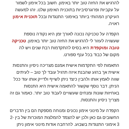
להרגיש את החזה טוב יותר באימון. חשוב בכל אימון לשמור
על עקביות ופרוגרסיביות בתוכנית האימון שלנו. זהו למעשה
העיקרון המהותי ביותר באימוני התנגדות ובכל
תוכנית אימון
ראויה.
הקפדה על טכניקה נכונה לאורך זמן היא נקודה נוספת
שעשויה לעזור לי להרגיש את החזה טוב יותר באימון.
טכניקה
טובה ומוקפדת
היא בסיס להתקדמות רבת שנים ויש לה
מקום של כבוד בכל ענף ספורט.
התאמות לפי התקדמות אישית אמנם מצריכה ניסיון והתנסות
אישית אך ברגע שהבנת איזה תרגיל עובד לך טוב – לעיתים
שווה לאמץ אותו ולהבין כיצד ניתן לשייף ולדייק אותו עוד ככל
הניתן. דבר נוסף שקשור להתאמה אישית היא התנסות
באחיזות שונות ומנחים שעשויים לעבוד טוב יותר. כאמור גם זה
מצריך ניסיון והתנסות.
הקפדה על מינוני אימון נכונים ומנוחה מספקת הם בין הדברים
החשובים גם כאן ולכן יש להצמד להמלצות המוכרות של בין 2-
3 אימוני התנגדות בשבוע. להרחבה אודות מינוני אימון ניתן