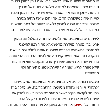
או מתאמנת שפונים אליו. בראש ובראשונה ניתן כמובן לבנות
תוכנית אימון מותאמת למטרה שלשמה פונים אל מדריך
הכושר. ייתכן שזאת איזו מטרה ממש מידית וקצרה כגון הכנה
לאיזה אירוע משפחתי קרוב. אך ייתכן שזאת תהיה מטרה
ארוכה יותר כמו הכנה למרוץ כלשהו בטווח של כמה חודשים
כמו מרוצי הלילה או מרצוי העיר הטרנדיים שקמים לאחרונה.
לעיתים יש מתאמנים שמחליטים להתחיל מסלול עם מאמן
פרטי בלי מטרה מוגדרת מראש אלא מתוך רצון להיכנס
למסגרת ולמשמעת קפדנית שתכניס אותם לתלם וכמובן שגם
במקרה כזה מאמן כושר קפדני עשוי להיות הבחירה הכי טובה
בה הידיעה וזאת משום שמדריך פרטי ומקצועי הוא אחד כזה
שלא מוותר לרגע ושומר על שגרת אימונים קשיחה ולא
מתפשרת.
פעמים רבות פונים אלי מתאמנים או מתאמנות שמעוניינים
"לתקוף" אזור או נקודה מסוימת ולהתמקד בה. אני נתקל בזה
במיוחד לקראת הקיץ כאשר מתאמנים רבים רוצים להכין את
עצמם לים או לבריכה ואז מחליטים לעבוד חזק על הבטן,
החזה, על
הישבן
או הידיים. כמובן כל אחת ואחד לפי המטרות