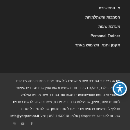
מן התקשורת
הסמכות והשתלמויות
מערכת שעות
Personal Trainer
תקנון ותנאי השימוש באתר
מודגש בזאת כי התכנים אינם מתאימים לכל אחד ואחת. התכנים המוצגים הינם
להעשרה בלבד, בחלקם דעה ופרשנות אישית ובשום אופן אינם מעודדים שימוש
בתוספי תזונה ו/או תוספים/חומרים משום סוג. התכנים אינם מהווים המלצה
לתוכנית תזונה, אימון, או פעילות גופנית, או אחרת, משום סוג ואין לראות בתכנים
תחליף להתייעצות פרטנית עם רופא וכל גורם מוסמך או רלוונטי | כל הזכויות
שמורות ליוסי זאבי © Yosport | טלפון: 052-4-632010 | מייל:
info@yosport.co.il