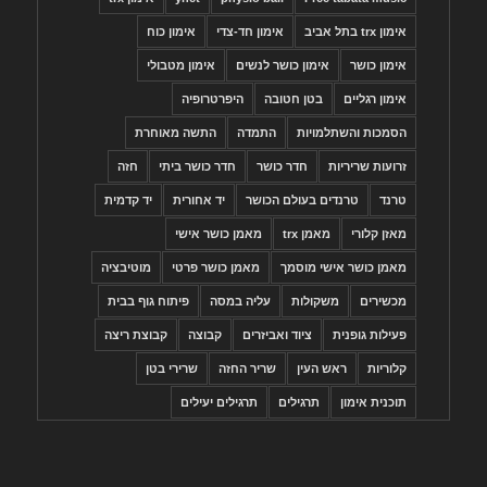
אימון trx בתל אביב
אימון חד-צדי
אימון כוח
אימון כושר
אימון כושר לנשים
אימון מטבולי
אימון רגליים
בטן חטובה
היפרטרופיה
הסמכות והשתלמויות
התמדה
התשה מאוחרת
זרועות שריריות
חדר כושר
חדר כושר ביתי
חזה
טרנד
טרנדים בעולם הכושר
יד אחורית
יד קדמית
מאזן קלורי
מאמן trx
מאמן כושר אישי
מאמן כושר אישי מוסמך
מאמן כושר פרטי
מוטיבציה
מכשירים
משקולות
עליה במסה
פיתוח גוף בבית
פעילות גופנית
ציוד ואביזרים
קבוצה
קבוצת ריצה
קלוריות
ראש העין
שריר החזה
שרירי בטן
תוכנית אימון
תרגילים
תרגילים יעילים