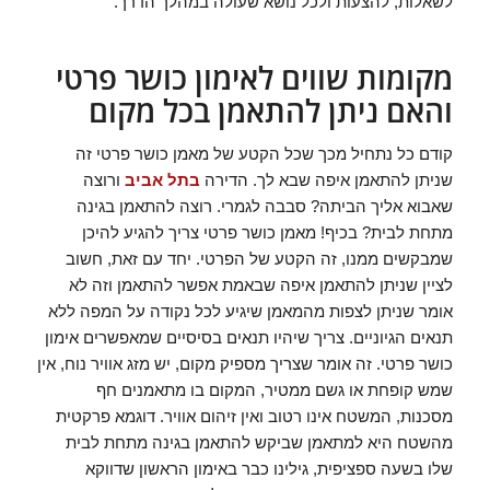
לשאלות, להצעות ולכל נושא שעולה במהלך הדרך.
מקומות שווים לאימון כושר פרטי
והאם ניתן להתאמן בכל מקום
קודם כל נתחיל מכך שכל הקטע של מאמן כושר פרטי זה
שניתן להתאמן איפה שבא לך. הדירה
בתל אביב
ורוצה
שאבוא אליך הביתה? סבבה לגמרי. רוצה להתאמן בגינה
מתחת לבית? בכיף! מאמן כושר פרטי צריך להגיע להיכן
שמבקשים ממנו, זה הקטע של הפרטי. יחד עם זאת, חשוב
לציין שניתן להתאמן איפה שבאמת אפשר להתאמן וזה לא
אומר שניתן לצפות מהמאמן שיגיע לכל נקודה על המפה ללא
תנאים הגיוניים. צריך שיהיו תנאים בסיסיים שמאפשרים אימון
כושר פרטי. זה אומר שצריך מספיק מקום, יש מזג אוויר נוח, אין
שמש קופחת או גשם ממטיר, המקום בו מתאמנים חף
מסכנות, המשטח אינו רטוב ואין זיהום אוויר. דוגמא פרקטית
מהשטח היא למתאמן שביקש להתאמן בגינה מתחת לבית
שלו בשעה ספציפית, גילינו כבר באימון הראשון שדווקא