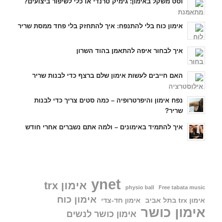
וסט משקל באימון: גימיק טרנדי או כלי לשיפור ביצועים?
אימון כוח בלי להתנפח: איך להתחזק בלי פחד ממסת שריר
איך לבחור איפה להתאמן בהוד השרון
האם חייבים לעשות אימון שלם ברצף כדי לבנות שריר
נפח אימון והיפרטרופיה – כמה סטים צריך כדי לבנות
שריר?
איך להתמיד באימונים – ולמה אתם נשברים אחרי חודש
ynet
אימון trx
physio ball
Free tabata music
אימון כוח
אימון trx בתל אביב
אימון חד-צדי
אימון כושר
אימון כושר לנשים