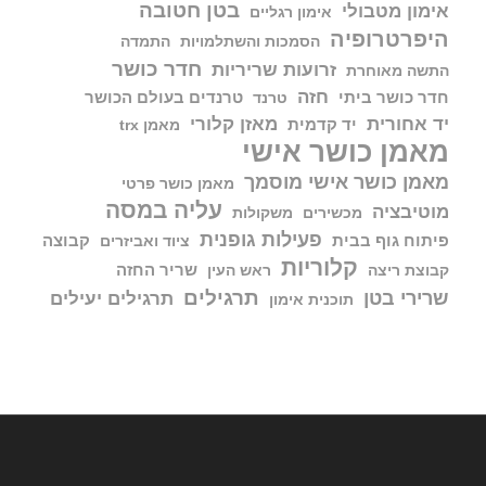
בטן חטובה
אימון מטבולי
אימון רגליים
היפרטרופיה
הסמכות והשתלמויות
התמדה
חדר כושר
זרועות שריריות
התשה מאוחרת
חזה
חדר כושר ביתי
טרנדים בעולם הכושר
טרנד
יד אחורית
מאזן קלורי
יד קדמית
מאמן trx
מאמן כושר אישי
מאמן כושר אישי מוסמך
מאמן כושר פרטי
עליה במסה
מוטיבציה
מכשירים
משקולות
פעילות גופנית
פיתוח גוף בבית
קבוצה
ציוד ואביזרים
קלוריות
שריר החזה
קבוצת ריצה
ראש העין
תרגילים
שרירי בטן
תרגילים יעילים
תוכנית אימון