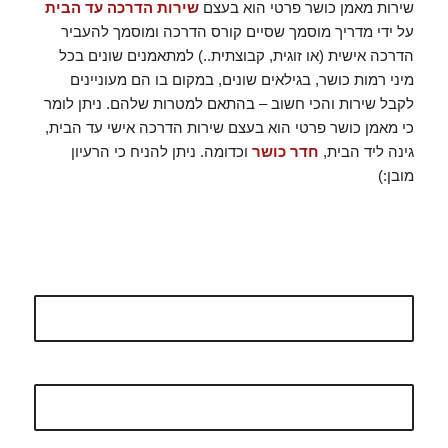
שירות מאמן כושר פרטי הוא בעצם
שירות הדרכה עד הבית
על ידי מדריך מוסמך שסיים קורס הדרכה ומוסמך להעביר
הדרכה אישית (או זוגית, קבוצתית..) למתאמנים שונים בכל
מיני רמות כושר, בגילאים שונים, במקום בו הם מעוניינים
לקבל שירות והכי חשוב – בהתאם למטרות שלהם. ניתן לומר
כי מאמן כושר פרטי הוא בעצם שירות הדרכה אישי עד הבית,
גינה ליד הבית,
חדר כושר
וכדומה. ניתן להניח כי הרעיון
מובן:)
רוצה מאמן כושר פרטי? אפשר בטלפון
0524632010 וגם בהודעה
שם
*
אימייל
*