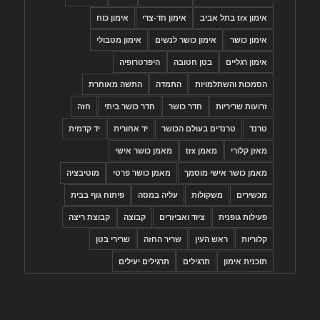
אימון trx בתל אביב
אימון חד-צדי
אימון כוח
אימון כושר
אימון כושר לנשים
אימון מטבולי
אימון רגליים
בטן חטובה
היפרטרופיה
הסמכות והשתלמויות
התמדה
התשה מאוחרת
זרועות שריריות
חדר כושר
חדר כושר ביתי
חזה
טרנד
טרנדים בעולם הכושר
יד אחורית
יד קדמית
מאזן קלורי
מאמן trx
מאמן כושר אישי
מאמן כושר אישי מוסמך
מאמן כושר פרטי
מוטיבציה
מכשירים
משקולות
עליה במסה
פיתוח גוף בבית
פעילות גופנית
ציוד ואביזרים
קבוצה
קבוצת ריצה
קלוריות
ראש העין
שריר החזה
שרירי בטן
תוכנית אימון
תרגילים
תרגילים יעילים