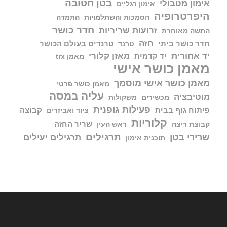
בטן חטובה
אימון מטבולי
אימון רגליים
היפרטרופיה
הסמכות והשתלמויות
התמדה
חדר כושר
זרועות שריריות
התשה מאוחרת
חזה
חדר כושר ביתי
טרנדים בעולם הכושר
טרנד
יד אחורית
מאזן קלורי
יד קדמית
מאמן trx
מאמן כושר אישי
מאמן כושר אישי מוסמך
מאמן כושר פרטי
עליה במסה
מוטיבציה
מכשירים
משקולות
פעילות גופנית
פיתוח גוף בבית
קבוצה
ציוד ואביזרים
קלוריות
שריר החזה
קבוצת ריצה
ראש העין
תרגילים
שרירי בטן
תרגילים יעילים
תוכנית אימון