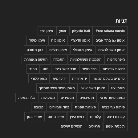
תגיות
Free tabata music
physio ball
ynet
אימון trx
אימון trx בתל אביב
אימון חד-צדי
אימון כוח
אימון כושר
אימון כושר לנשים
אימון מטבולי
אימון רגליים
בטן חטובה
היפרטרופיה
הסמכות והשתלמויות
התמדה
התשה מאוחרת
זרועות שריריות
חדר כושר
חדר כושר ביתי
חזה
טרנד
טרנדים בעולם הכושר
יד אחורית
יד קדמית
מאזן קלורי
מאמן trx
מאמן כושר אישי
מאמן כושר אישי מוסמך
מאמן כושר פרטי
מוטיבציה
מכשירים
משקולות
עליה במסה
פיתוח גוף בבית
פעילות גופנית
ציוד ואביזרים
קבוצה
קבוצת ריצה
קלוריות
ראש העין
שריר החזה
שרירי בטן
תוכנית אימון
תרגילים
תרגילים יעילים