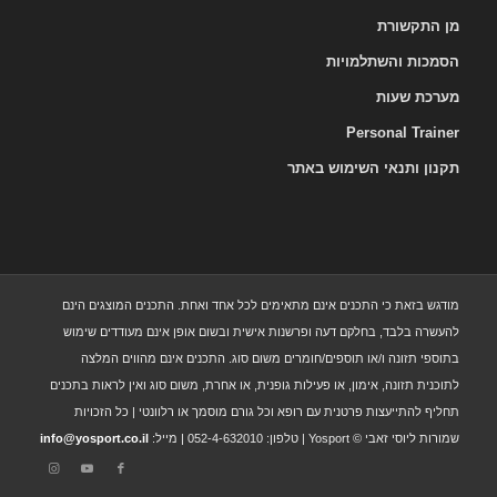
מן התקשורת
הסמכות והשתלמויות
מערכת שעות
Personal Trainer
תקנון ותנאי השימוש באתר
מודגש בזאת כי התכנים אינם מתאימים לכל אחד ואחת. התכנים המוצגים הינם
להעשרה בלבד, בחלקם דעה ופרשנות אישית ובשום אופן אינם מעודדים שימוש
בתוספי תזונה ו/או תוספים/חומרים משום סוג. התכנים אינם מהווים המלצה
לתוכנית תזונה, אימון, או פעילות גופנית, או אחרת, משום סוג ואין לראות בתכנים
תחליף להתייעצות פרטנית עם רופא וכל גורם מוסמך או רלוונטי | כל הזכויות
שמורות ליוסי זאבי © Yosport | טלפון: 052-4-632010 | מייל:
info@yosport.co.il