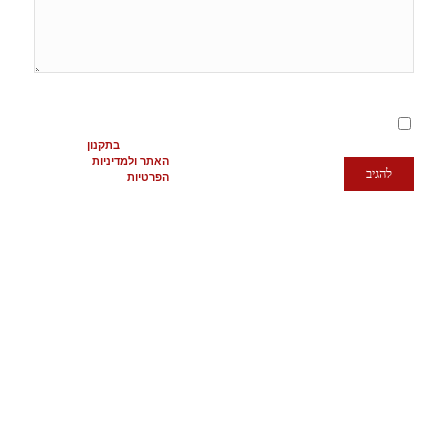
מסכימ/ה לתנאים
המופיעים
בתקנון
האתר ולמדיניות
הפרטיות