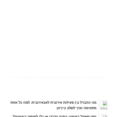
כתבות אחרונות
מה ההבדל בין פעילות אירובית לאנאירובית: למה כל אחת
מתאימה ואיך לשלב ביניהן
וסט משקל באימון: גימיק טרנדי או כלי לשיפור ביצועים?