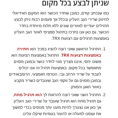
שניתן לבצע בכל מקום
כמו שנכתב קודם, כמובן שחדר הכושר הוא המקום האידיאלי
לחיזוק שרירי הגב העליון ובכלל אך פעמים רבות ניתן לבצע
תרגילים יעודיים לאזורים שונים ללא תלות מיוחדת בחדר
הכושר. גם כאן אנו נתרכז בתרגול ספציפי לאזור הגב העליון
באמצעות תרגילים עם רצועות TRX.
התרגיל הראשון שאני רוצה להציג בפניך הוא
חתירה
באמצעות רצועות TRX
. התרגול באמצעות רצועות הוא
פשוט יחסי, איננו מצריך מנוי לחדר כושר ובמובן מסוים
מתאפשר בכל מקום. באמצעות תרגיל זה אנו יכולים
לעבוד על שריר הרחב גבי, הטרפז האמצעי, הרומבואידים
ובמובן מסוים גם על זוקפי הגב שעובדים כשריר מקבע
באזור האגן והמותן.
התרגיל השני שאני רוצה להראות לך
הוא תרגיל מתח
,
גם תרגיל מתח הוא תרגיל שעובד על שרירי הגב העליון
אך כאן אנו נצטרך להיות מעט יותר מנוסים בכדי למשוך
את עצמנו למעלה או להעזר בגומיות שיקלו עלינו.