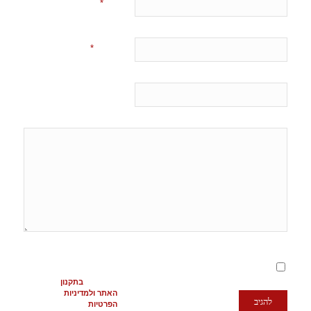
*
שם
*
אימייל
אתר
מסכימ/ה לתנאים
המופיעים
בתקנון
האתר ולמדיניות
הפרטיות