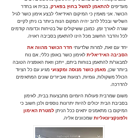
מעדיפים
להתאמן למשל בחוץ בפארק
, בבית או בחדר
הכושר. אני מאמין כי המיקום האידיאלי לבצע אימון כושר לגיל
השלישי ובכלל לרוב יהיה המקום הנוח ביותר בו ניתן לקיים
שגרה לאורך זמן. כמובן ששיקולים של בטיחות וכדומה קודמים
לכל והדבר החשוב מכל הינו להתאמן בסביבה ראויה.
יחד עם זאת, למרות שלדעתי
חדר הכושר מהווה את
הסביבה האידיאלית
לאימון כושר באופן כללי, אם נוח
למבוגר/ת להתאמן בנוחות ביתם, ייתכן וזאת האופציה הטובה
ביותר שכן,
מאמן כושר מנוסה ומקצועי
מגיע עם כל הציוד
הכולל משקולות, גומיות, רצועות ואביזרים שונים המתאימים
להדרכה.
משום שמרבית פעולות היומיום מתבצעות בבית, לאימון
בסביבת הבית יכולים להיות יתרונות נוספים ולכן חשוב כי
המיקום בו מתאמנים יתאים ככל הניתן
למטרת האימון
ולפונקציונאליות
שמכוונים אליה.