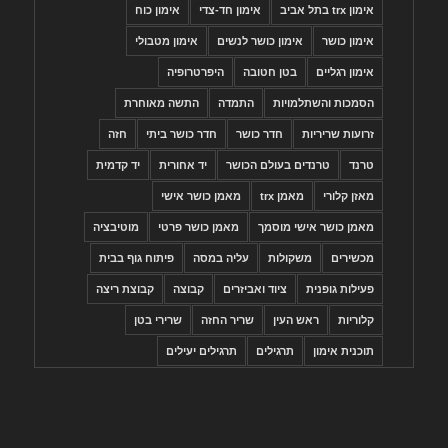
אימון trx בתל אביב
אימון חד-צדי
אימון כוח
אימון כושר
אימון כושר לנשים
אימון מטבולי
אימון רגליים
בטן חטובה
היפרטרופיה
הסמכות והשתלמויות
התמדה
התשה מאוחרת
זרועות שריריות
חדר כושר
חדר כושר ביתי
חזה
טרנד
טרנדים בעולם הכושר
יד אחורית
יד קדמית
מאזן קלורי
מאמן trx
מאמן כושר אישי
מאמן כושר אישי מוסמך
מאמן כושר פרטי
מוטיבציה
מכשירים
משקולות
עליה במסה
פיתוח גוף בבית
פעילות גופנית
ציוד ואביזרים
קבוצה
קבוצת ריצה
קלוריות
ראש העין
שריר החזה
שרירי בטן
תוכנית אימון
תרגילים
תרגילים יעילים