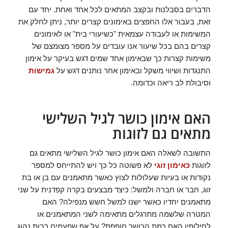
הדברים בסבלנות ובקצב המתאים לכל אחד ואחת. יחד עם
זאת, בעבור אלו החפצים באימונים קצרים יותר, ניתן לחלק את
המשימות או לעבודה עצמאית "כשיעורי בית" או לאימונים
קצרים בהם בכל שיעור אנו עובדים על מספר מצומצם של
משימות קצרות כך שבאימון אחד שמים דגש בעיקר על אימון
התנגדות ושיווי משקל ובאימון אחר נותנים דגש על
גמישות
וסיבולת לב ריאה וכדומה.
האם אימון כושר לגיל השלישי
מתאים גם לזוגות
התשובה לשאלה האם אימון כושר לגיל השלישי מתאים גם
לזוגות
כאימון זוגי
לא פשוטה כל כך ויש להתייחס למספר
נקודות או בעיות שעלולות לצוץ כאשר מתאמנים עם בן או בת
זוג, חבר או חברה ולמשל: כיצד מבצעים בקרה קפדנית על שני
מתאמנים יחדיו כאשר ישנו למשל חשש מנפילה? האם
המטרה שלשמה מתרגלים מתאימה לשני המתאמנים או
לחילופין האם רמת הכושר חופפת? על אף שפעמים רבות נהוג