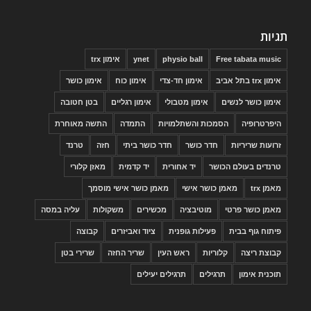
תגיות
Free tabata music
physio ball
ynet
אימון trx
אימון trx בתל אביב
אימון חד-צדי
אימון כוח
אימון כושר
אימון כושר לנשים
אימון מטבולי
אימון רגליים
בטן חטובה
היפרטרופיה
הסמכות והשתלמויות
התמדה
התשה מאוחרת
זרועות שריריות
חדר כושר
חדר כושר ביתי
חזה
טרנד
טרנדים בעולם הכושר
יד אחורית
יד קדמית
מאזן קלורי
מאמן trx
מאמן כושר אישי
מאמן כושר אישי מוסמך
מאמן כושר פרטי
מוטיבציה
מכשירים
משקולות
עליה במסה
פיתוח גוף בבית
פעילות גופנית
ציוד ואביזרים
קבוצה
קבוצת ריצה
קלוריות
ראש העין
שריר החזה
שרירי בטן
תוכנית אימון
תרגילים
תרגילים יעילים