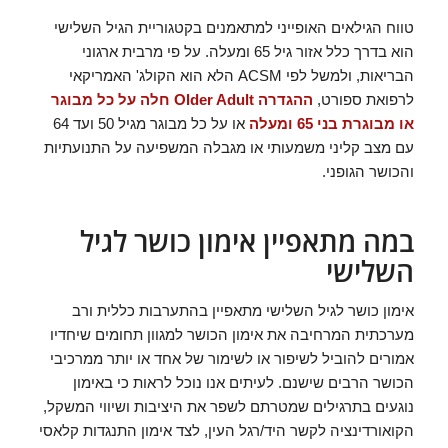
טווח הגילאים האופייני למתאמנים בקטגוריית הגיל השלישי
הוא בדרך כלל אזור גיל 65 ומעלה. על פי מרבית ארגוני
הבריאות, ולמשל לפי ACSM הלא הוא הקולג' האמריקאי
לרפואת ספורט,
ההגדרה Older Adult חלה על כל מבוגר
או מבוגרת בני 65 ומעלה
או על כל מבוגר מגיל 50 ועד 64
עם מצב קליני משמעותי או מגבלה המשפיעה על התנועתיות
והכושר הגופני.
במה מתאפיין אימון כושר לגיל
השלישי
אימון כושר לגיל השלישי מתאפיין בהתערבות כללית ורב
מערכתית המרחיבה את אימון הכושר למגוון תחומים שיחדיו
אמורים להוביל לשיפור או לשימור של אחד או יותר ממרכיבי
הכושר הרבים שישנם. לעיתים אנו נוכל לראות כי באימון
נוגעים בתרגילים שמטרתם לשפר את היציבות ושיווי המשקל,
הקואורדינציה לקשר היד/רגל העין, לצד אימון התנגדות קלאסי