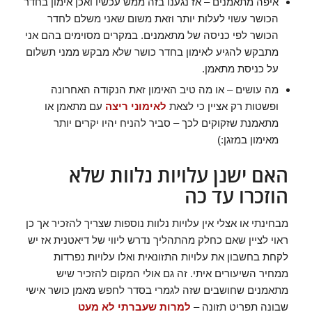
איפה מתאמנים – אז נגענו בזה ממש עכשיו ואכן אימון בחדר
הכושר עשוי לעלות יותר וזאת משום שאני משלם לחדר
הכושר לפי כניסה של מתאמנים. במקרים מסוימים בהם אני
מתבקש להגיע לאימון בחדר כושר שלא מבקש ממני תשלום
על כניסת מתאמן.
מה עושים – או מה טיב האימון זאת הנקודה האחרונה
ופשטות רק אציין כי לצאת
לאימוני ריצה
עם מתאמן או
מתאמנת שזקוקים לכך – סביר להניח יהיו יקרים יותר
מאימון במזגן:)
האם ישנן עלויות נלוות שלא
הוזכרו עד כה
מבחינתי או אצלי אין עלויות נלוות נוספות שצריך להזכיר אך כן
ראוי לציין שאם כחלק מהתהליך נדרש ליווי של דיאטנית אז יש
לקחת בחשבון את עלויות התזונאית ואלו עלויות נפרדות
ממחיר השיעורים איתי. זה גם אולי המקום להזכיר שיש
מתאמנים שחושבים שזה לגמרי בסדר לחפש מאמן כושר אישי
שבונה תפריט תזונה –
למרות שעברתי לא מעט