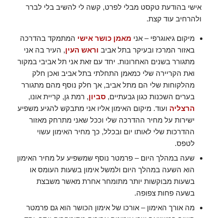
אישי בהודעת טקסט מבלי לפרט, קשה לי להשיב בלי לברר
ולהרחיב עוד קצת.
מיקום גיאוגרפי – אני
מאמן כושר אישי
המתמקד בהדרכה
באזור המרכז ובעיקר בתל אביב
וראש העין
, העיר בה אני
מתגורר בשנים האחרונות. יחד עם זאת אני תל אביבי במקור
ואת הקריירה שלי כמאמן התחלתי בתל אביב ואכן חלק
מהלקוחות שלי הם מתל אביב, אך חלק נוסף מהם מתגורר
בערים השכנות כגון גבעתיים,
סביון
, רמת גן, קריית אונו,
הרצליה
ועוד. מיקום האימון אליו אני מתבקש להגיע משפיע
ישירות על מחיר ההדרכה שלי וככל שאני מתרחק מאזור
ההדרכות שלי לאותו יום ובכלל, כך מחיר האימון עשוי
לטפס.
שעה במהלך היום – פרמטר נוסף שמשפיע על מחיר האימון
הוא השעה במהלך היום ולמשל אימון בשעות העומס או
בשעות מבוקשות יותר מתומחר אחרת מאשר משבצת
בשעה פחות צפופה.
מה אורך האימון – אורכו של אימון הכושר הוא גם פרמטר