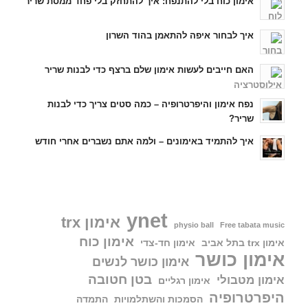
אימון כוח בלי להתנפח: איך להתחזק בלי פחד ממסת שריר
איך לבחור איפה להתאמן בהוד השרון
האם חייבים לעשות אימון שלם ברצף כדי לבנות שריר
נפח אימון והיפרטרופיה – כמה סטים צריך כדי לבנות
שריר?
איך להתמיד באימונים – ולמה אתם נשברים אחרי חודש
ynet
אימון trx
physio ball
Free tabata music
אימון כוח
אימון trx בתל אביב
אימון חד-צדי
אימון כושר
אימון כושר לנשים
בטן חטובה
אימון מטבולי
אימון רגליים
היפרטרופיה
הסמכות והשתלמויות
התמדה