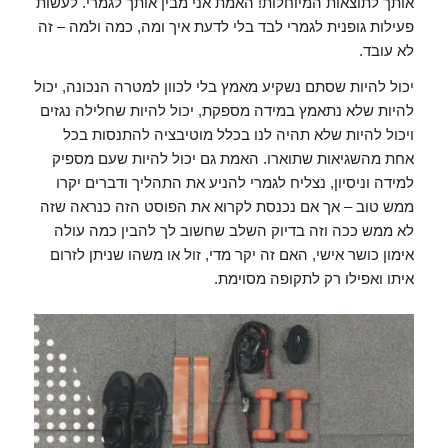
אותך לתוצאות המיוחלות! האמת אני מבין אותך לגמרי. לעשות
פעילות גופנית לגמרי לבד בלי לדעת איך ומה, כמה ולמה – זה
לא עובד.
יכול להיות שסתם נשקיע מאמץ בלי לכוון למטרה הנכונה, יכול
להיות שלא נתאמץ במידה מספקת, יכול להיות שחלילה נגזים
ויכול להיות שלא תהיה לנו בכלל מוטיבציה להתנסות בכל
אחת מהשגיאות שתוארו. האמת גם יכול להיות שעם מספיק
למידה וניסיון, נצליח לגמרי להניע את התהליך ודברים יקרו
ממש טוב – אך אם נכנסת לקרוא את הפוסט הזה כנראה שזה
לא ממש ככה וזה בדיוק השלב שחשוב לך להבין כמה עולה
אימון כושר אישי, האם זה יקר מדי, זול או משהו שניתן לזרום
איתו ואפילו רק לתקופה מסוימת.