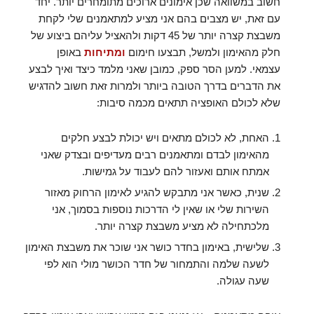
חשוב במשוואה שכן אימונים ארוכים מתומחרים יותר. יחד
עם זאת, יש מצבים בהם אני מציע למתאמנים שלי לקחת
משבצת קצרה יותר של 45 דקות ולהאציל עליהם ביצוע של
חלק מהאימון ולמשל, תבצעו חימום
ומתיחות
באופן
עצמאי. למען הסר ספק, כמובן שאני מלמד כיצד ואיך לבצע
את הדברים בדרך הטובה ביותר ולמרות זאת חשוב להדגיש
שלא לכולם האופציה תתאים מכמה סיבות:
האחת, לא לכולם מתאים ויש יכולת לבצע חלקים
מהאימון לבדם ומתאמנים רבים מעדיפים ובצדק שאני
אמתח אותם ואעזור להם לעבוד על גמישות.
שנית, כאשר אני מתבקש להגיע לאימון הרחוק מאזור
השירות שלי או שאין לי הדרכות נוספות בסמוך, אני
מלכתחילה לא מציע משבצת קצרה יותר.
שלישית, באימון בחדר כושר אני שוכר את משבצת האימון
לשעה שלמה והתמחור של חדר הכושר מולי הוא לפי
שעה עגולה.