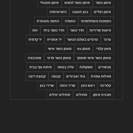
אימון כושר
אימון כושר לנשים
אימון מטבולי
אימון רגליים
בטן חטובה
היפרטרופיה
הסמכות והשתלמויות
התמדה
התשה מאוחרת
זרועות שריריות
חדר כושר
חדר כושר ביתי
חזה
טרנד
טרנדים בעולם הכושר
יד אחורית
יד קדמית
מאזן קלורי
מאמן trx
מאמן כושר אישי
מאמן כושר אישי מוסמך
מאמן כושר פרטי
מוטיבציה
מכשירים
משקולות
עליה במסה
פיתוח גוף בבית
פעילות גופנית
ציוד ואביזרים
קבוצה
קבוצת ריצה
קלוריות
ראש העין
שריר החזה
שרירי בטן
תוכנית אימון
תרגילים
תרגילים יעילים