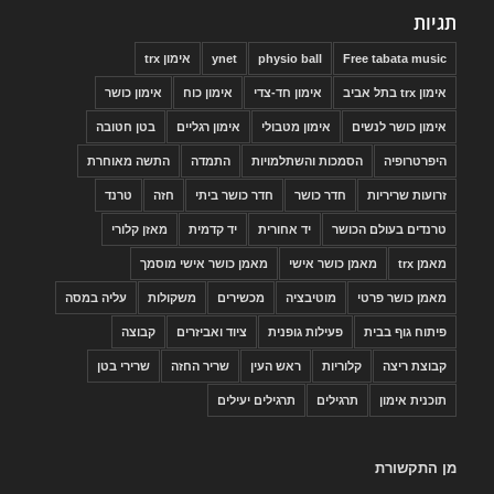
תגיות
Free tabata music
physio ball
ynet
אימון trx
אימון trx בתל אביב
אימון חד-צדי
אימון כוח
אימון כושר
אימון כושר לנשים
אימון מטבולי
אימון רגליים
בטן חטובה
היפרטרופיה
הסמכות והשתלמויות
התמדה
התשה מאוחרת
זרועות שריריות
חדר כושר
חדר כושר ביתי
חזה
טרנד
טרנדים בעולם הכושר
יד אחורית
יד קדמית
מאזן קלורי
מאמן trx
מאמן כושר אישי
מאמן כושר אישי מוסמך
מאמן כושר פרטי
מוטיבציה
מכשירים
משקולות
עליה במסה
פיתוח גוף בבית
פעילות גופנית
ציוד ואביזרים
קבוצה
קבוצת ריצה
קלוריות
ראש העין
שריר החזה
שרירי בטן
תוכנית אימון
תרגילים
תרגילים יעילים
מן התקשורת