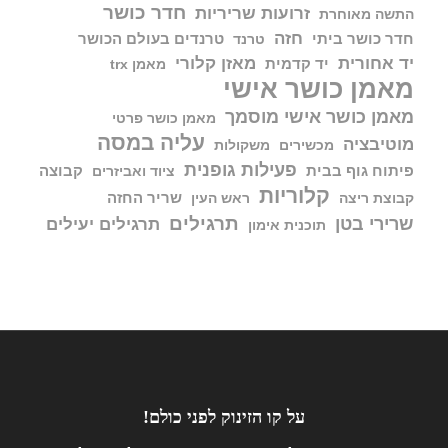
חדר כושר
זרועות שריריות
התשה מאוחרת
חזה
חדר כושר ביתי
טרנדים בעולם הכושר
טרנד
יד אחורית
מאזן קלורי
יד קדמית
מאמן trx
מאמן כושר אישי
מאמן כושר אישי מוסמך
מאמן כושר פרטי
עליה במסה
מוטיבציה
מכשירים
משקולות
פעילות גופנית
פיתוח גוף בבית
קבוצה
ציוד ואביזרים
קלוריות
שריר החזה
קבוצת ריצה
ראש העין
תרגילים
שרירי בטן
תרגילים יעילים
תוכנית אימון
על קו הזינוק לפני כולם!